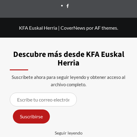
Facebook
KFA Euskal Herria
|
CoverNews
por AF themes.
Descubre más desde KFA Euskal
Herria
Suscríbete ahora para seguir leyendo y obtener acceso al
archivo completo.
Escribe
tu
correo
Suscribirse
electrónico…
Seguir leyendo