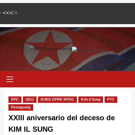
Saltar
Twitter
YouTube
Telegram
Facebook
al
contenido
Menú
primario
EPC
GEIJ
KHED DPRK RPDC
Kim Il Sung
PTC
Pyongyang
XXIII aniversario del deceso de
KIM IL SUNG