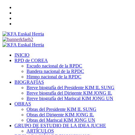
Saltar
Twitter
al
YouTube
contenido
Telegram
Facebook
Menú
primario
INICIO
RPD de COREA
Escudo nacional de la RPDC
Bandera nacional de la RPDC
Himno nacional de la RPDC
BIOGRAFÍAS
Breve biografía del Presidente KIM IL SUNG
Breve biografía del Dirigente KIM JONG IL
Breve biografía del Mariscal KIM JONG UN
OBRAS
Obras del Presidente KIM IL SUNG
Obras del Dirigente KIM JONG IL
Obras del Mariscal KIM JONG UN
GRUPO DE ESTUDIO DE LA IDEA JUCHE
ARTÍCULOS