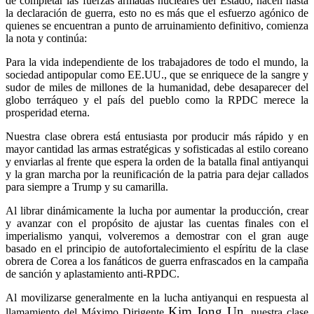
de completar las fuerzas armadas nucleares del Estado, hacen hasta
la declaración de guerra, esto no es más que el esfuerzo agónico de
quienes se encuentran a punto de arruinamiento definitivo, comienza
la nota y continúa:
Para la vida independiente de los trabajadores de todo el mundo, la
sociedad antipopular como EE.UU., que se enriquece de la sangre y
sudor de miles de millones de la humanidad, debe desaparecer del
globo terráqueo y el país del pueblo como la RPDC merece la
prosperidad eterna.
Nuestra clase obrera está entusiasta por producir más rápido y en
mayor cantidad las armas estratégicas y sofisticadas al estilo coreano
y enviarlas al frente que espera la orden de la batalla final antiyanqui
y la gran marcha por la reunificación de la patria para dejar callados
para siempre a Trump y su camarilla.
Al librar dinámicamente la lucha por aumentar la producción, crear
y avanzar con el propósito de ajustar las cuentas finales con el
imperialismo yanqui, volveremos a demostrar con el gran auge
basado en el principio de autofortalecimiento el espíritu de la clase
obrera de Corea a los fanáticos de guerra enfrascados en la campaña
de sanción y aplastamiento anti-RPDC.
Al movilizarse generalmente en la lucha antiyanqui en respuesta al
Kim Jong Un
llamamiento del Máximo Dirigente
, nuestra clase