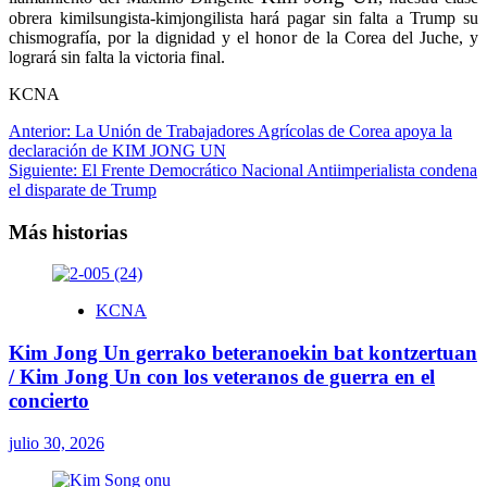
obrera kimilsungista-kimjongilista hará pagar sin falta a Trump su
chismografía, por la dignidad y el honor de la Corea del Juche, y
logrará sin falta la victoria final.
KCNA
Navegación
Anterior:
La Unión de Trabajadores Agrícolas de Corea apoya la
declaración de KIM JONG UN
de
Siguiente:
El Frente Democrático Nacional Antiimperialista condena
entradas
el disparate de Trump
Más historias
KCNA
Kim Jong Un gerrako beteranoekin bat kontzertuan
/ Kim Jong Un con los veteranos de guerra en el
concierto
julio 30, 2026