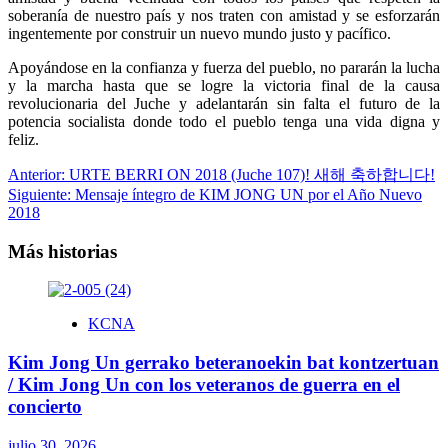
soberanía de nuestro país y nos traten con amistad y se esforzarán
ingentemente por construir un nuevo mundo justo y pacífico.
Apoyándose en la confianza y fuerza del pueblo, no pararán la lucha
y la marcha hasta que se logre la victoria final de la causa
revolucionaria del Juche y adelantarán sin falta el futuro de la
potencia socialista donde todo el pueblo tenga una vida digna y
feliz.
Navegación
Anterior:
URTE BERRI ON 2018 (Juche 107)! 새해 축하합니다!
Siguiente:
Mensaje íntegro de KIM JONG UN por el Año Nuevo
de
2018
entradas
Más historias
KCNA
Kim Jong Un gerrako beteranoekin bat kontzertuan
/ Kim Jong Un con los veteranos de guerra en el
concierto
julio 30, 2026