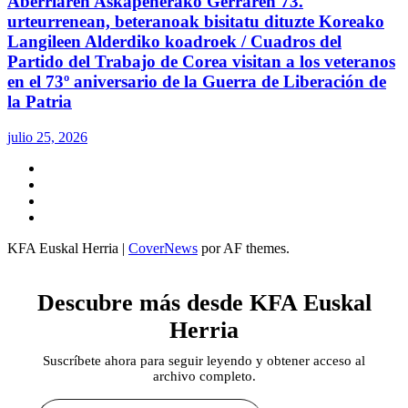
Aberriaren Askapenerako Gerraren 73.
urteurrenean, beteranoak bisitatu dituzte Koreako
Langileen Alderdiko koadroek / Cuadros del
Partido del Trabajo de Corea visitan a los veteranos
en el 73º aniversario de la Guerra de Liberación de
la Patria
julio 25, 2026
Twitter
YouTube
Telegram
Facebook
KFA Euskal Herria
|
CoverNews
por AF themes.
Descubre más desde KFA Euskal
Herria
Suscríbete ahora para seguir leyendo y obtener acceso al
archivo completo.
Escribe