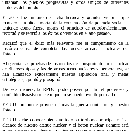
ultramar, los pueblos progresistas y otros amigos de diferentes
latitudes del mundo.
El 2017 fue un año de lucha heroica y grandes victorias que
marcaron un hito inmortal de la construcción de potencia socialista
teniendo como fuerza motriz el principio de autofortalecimiento,
recordó y se refirió a los éxitos obtenidos en el año pasado.
Recalcó que el éxito más relevante fue el cumplimiento de la
histórica causa de completar las fuerzas armadas nucleares del
Estado.
Al ejecutar las pruebas de los medios de transporte de arma nuclear
de diversos tipos y las de armas termonucleares superpotentes, se
han alcanzado exitosamente nuestra aspiración final y metas
estratégicas, apuntó y prosiguió:
De esta manera, la RPDC pudo poseer por fin el poderoso y
confiable disuasivo nuclear que no se puede revertir por nada.
EE.UU. no puede provocar jamás la guerra contra mí y nuestro
Estado.
EE.UU. debe conocer bien que todo su territorio principal está al
alcance de nuestro ataque nuclear y el botón nuclear siempre está
sobre la mesa de mi despacho y que esto no es una amenaza, sino un