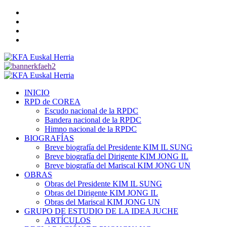
Saltar
Twitter
al
YouTube
contenido
Telegram
Facebook
Menú
primario
INICIO
RPD de COREA
Escudo nacional de la RPDC
Bandera nacional de la RPDC
Himno nacional de la RPDC
BIOGRAFÍAS
Breve biografía del Presidente KIM IL SUNG
Breve biografía del Dirigente KIM JONG IL
Breve biografía del Mariscal KIM JONG UN
OBRAS
Obras del Presidente KIM IL SUNG
Obras del Dirigente KIM JONG IL
Obras del Mariscal KIM JONG UN
GRUPO DE ESTUDIO DE LA IDEA JUCHE
ARTÍCULOS