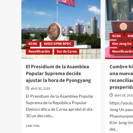
KCNA
KH
KCNA
KHED DPRK RPDC
Kim Jong Un
Reunificación
Sur de Corea
Reunificació
El Presidium de la Asamblea
Cumbre his
Popular Suprema decide
una nueva
ajustar la hora de Pyongyang
reconcilia
prosperida
abril 30, 2018
abril 28, 201
El Presidium de la Asamblea Popular
Suprema de la República Popular
https://you
Democrática de Corea aprobó el día
Jong Un pasa 
30 un decreto...
Phanmunjom
Kim Jong Un,
Leer
Leer más
del...
más