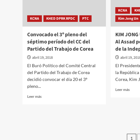
de
lanzamientos
KCNA
KH
de
misiles
KCNA
KHED DPRK RPDC
PTC
Kim Jong Un
Convocado el 3º pleno del
KIM JONG U
séptimo período del CC del
Al Assad p
Partido del Trabajo de Corea
de la Inde
abril 19, 2018
abril 19, 201
El Buró Político del Comité Central
El President
del Partido del Trabajo de Corea
la Repúblic
decidió convocar el día 20 el 3º
Corea, Kim Jo
pleno...
Leer
Leer más
más
Leer
Leer más
sobre
más
KIM
sobre
JONG
Convocado
UN
el
felicit
3º
a
pleno
Pa
Basha
del
1