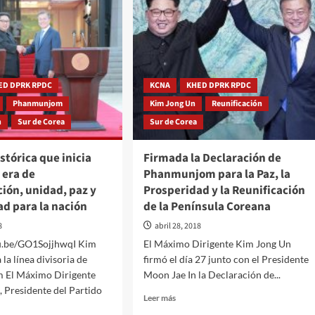
ED DPRK RPDC
KCNA
KHED DPRK RPDC
Phanmunjom
Kim Jong Un
Reunificación
n
Sur de Corea
Sur de Corea
tórica que inicia
Firmada la Declaración de
 era de
Phanmunjom para la Paz, la
ción, unidad, paz y
Prosperidad y la Reunificación
d para la nación
de la Península Coreana
8
abril 28, 2018
tu.be/GO1SojjhwqI Kim
El Máximo Dirigente Kim Jong Un
la línea divisoria de
firmó el día 27 junto con el Presidente
 El Máximo Dirigente
Moon Jae In la Declaración de...
 Presidente del Partido
Leer
Leer más
más