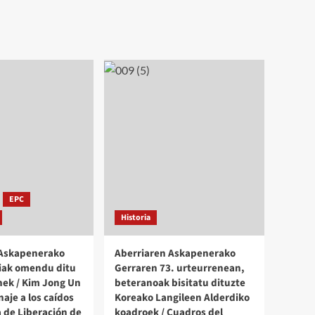
EPC
Historia
 Askapenerako
Aberriaren Askapenerako
iak omendu ditu
Gerraren 73. urteurrenean,
ek / Kim Jong Un
beteranoak bisitatu dituzte
aje a los caídos
Koreako Langileen Alderdiko
a de Liberación de
koadroek / Cuadros del