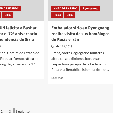
Período
del
ED DPRK RPDC
KHED DPRK RPDC
Pyongyang
C.C
Siria
Rusia
Siria
del
Partido
del
N felicita a Bashar
Embajador sirio en Pyongyang
Trabajo
or el 72º aniversario
recibe visita de sus homólogos
de
pendencia de Siria
de Rusia e Irán
Corea
8
abril 18, 2018
e del Comité de Estado de
Embajadores, agregados militares,
a Popular Democrática de
altos cargos diplomáticos, y sus
ng Un, envió el día 17...
respectivas parejas de la Federación
Rusa y la República Islámica de Irán...
Leer
Leer más
más
sobre
Embajador
sirio
a
en
Pyongyang
ginación
r
recibe
2
3
Siguiente