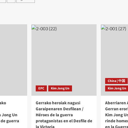
visita
de
tradas
sus
homólogos
de
sario
Rusia
e
Irán
endencia
China | 中国
EPC
Kim Jong Un
Kim Jong Un
ako
Gerrako heroiak nagusi
Aberriaren
Garaipenaren Desfilean /
Gerran eror
m Jong Un
Héroes de la guerra
Kim Jong Un
 de guerra
protagonistas en el Desfile de
rinde homen
la Victoria
en la Guerr