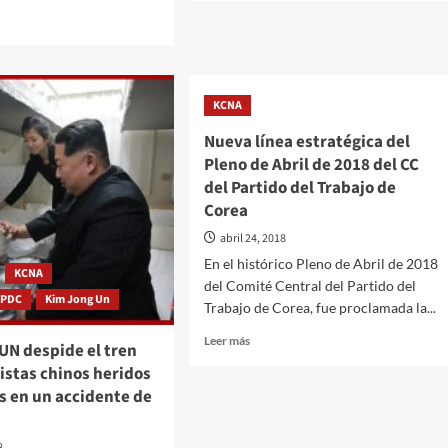
sobre
Firmada
la
Declaración
re
de
ica
KCNA
Phanmunjom
para
Nueva línea estratégica del
la
Pleno de Abril de 2018 del CC
Paz,
la
del Partido del Trabajo de
Prosperidad
Corea
y
iliación,
abril 24, 2018
la
d,
Reunificación
En el histórico Pleno de Abril de 2018
KCNA
de
del Comité Central del Partido del
la
RPDC
Kim Jong Un
eridad
Trabajo de Corea, fue proclamada la...
Península
Coreana
Leer
Leer más
UN despide el tren
más
n
ristas chinos heridos
sobre
os en un accidente de
Nueva
línea
estratégica
8