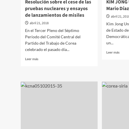
Resolución sobre el cese de las
KIM JONG U
accid
pruebas nucleares y ensayos
Mario Día
de
de lanzamientos de misiles
tráfic
abril 21, 201
abril 21, 2018
Kim Jong Un
de Estado de
En el Tercer Pleno del Séptimo
Democrática 
Período del Comité Central del
un...
Partido del Trabajo de Corea
celebrado el pasado día...
Leer
Leer más
más
Leer
Leer más
sobre
más
KIM
sobre
JONG
Resolución
UN
sobre
felicit
el
a
cese
Migue
de
Mario
las
Díaz-
pruebas
Canel
nucleares
Berm
y
ensayos