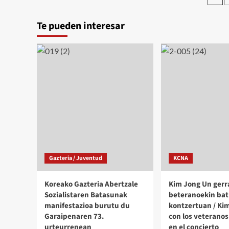
Al
séptimo
de
Assad
período
Te pueden interesar
por
del
en
el
CC
72º
del
aniver
Partido
de
del
la
Trabajo
Indep
de
de
Corea
Siria
Gazteria / Juventud
KCNA
Koreako Gazteria Abertzale
Kim Jong Un gerr
Sozialistaren Batasunak
beteranoekin bat
manifestazioa burutu du
kontzertuan / Ki
Garaipenaren 73.
con los veteranos
urteurrenean
en el concierto