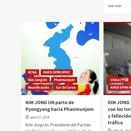
sobre
Leer
Leer más
El
más
Presidium
sobre
de
Cumb
la
histór
Asamblea
que
Popular
inicia
Suprema
una
decide
nueva
ajustar
era
la
de
hora
reconc
de
unida
KCNA
KHED DPRK RPDC
Pyongyang
paz
Kim Jong Un
Phanmunjom
China | 中国
y
Reunificación
Sur de Corea
KHED DPRK 
prosp
para
la
KIM JONG UN parte de
KIM JONG 
nació
Pyongyang hacia Phanmunjom
con los tu
y fallecid
abril 27, 2018
tráfico
Kim Jong Un, Presidente del Partido
abril 26, 201