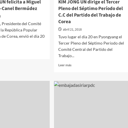
N felicita a Miguel
KIM JONG UN dirige el Tercer
ente
z-Canel Bermúdez
Pleno del Séptimo Período del
C.C del Partido del Trabajo de
o
8
Corea
, Presidente del Comité
abril 21, 2018
 la República Popular
de Corea, envió el día 20
Tuvo lugar el día 20 en Pyongyang el
Tercer Pleno del Séptimo Período del
Comité Central del Partido del
Trabajo...
Leer
Leer más
más
sobre
KIM
a
JONG
UN
l
dirige
el
Tercer
Pleno
údez
del
Séptimo