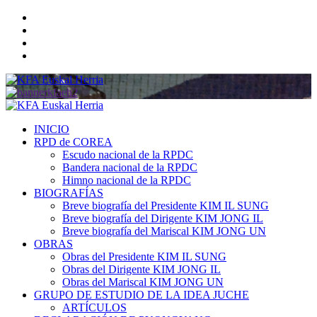
Saltar
Twitter
al
YouTube
contenido
Telegram
Facebook
Menú
primario
INICIO
RPD de COREA
Escudo nacional de la RPDC
Bandera nacional de la RPDC
Himno nacional de la RPDC
BIOGRAFÍAS
Breve biografía del Presidente KIM IL SUNG
Breve biografía del Dirigente KIM JONG IL
Breve biografía del Mariscal KIM JONG UN
OBRAS
Obras del Presidente KIM IL SUNG
Obras del Dirigente KIM JONG IL
Obras del Mariscal KIM JONG UN
GRUPO DE ESTUDIO DE LA IDEA JUCHE
ARTÍCULOS