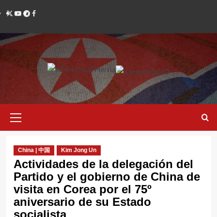
Saltar
Twitter
YouTube
Telegram
Facebook
al
contenido
Menú
primario
China | 中国
Kim Jong Un
Actividades de la delegación del
Partido y el gobierno de China de
visita en Corea por el 75º
aniversario de su Estado
socialista