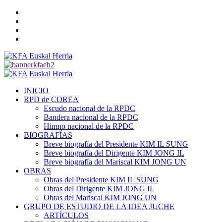
Saltar
Twitter
al
YouTube
contenido
Telegram
Facebook
Menú
primario
INICIO
RPD de COREA
Escudo nacional de la RPDC
Bandera nacional de la RPDC
Himno nacional de la RPDC
BIOGRAFÍAS
Breve biografía del Presidente KIM IL SUNG
Breve biografía del Dirigente KIM JONG IL
Breve biografía del Mariscal KIM JONG UN
OBRAS
Obras del Presidente KIM IL SUNG
Obras del Dirigente KIM JONG IL
Obras del Mariscal KIM JONG UN
GRUPO DE ESTUDIO DE LA IDEA JUCHE
ARTÍCULOS