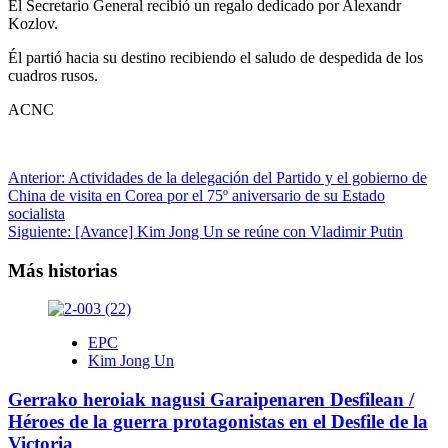
El Secretario General recibió un regalo dedicado por Alexandr
Kozlov.
Él partió hacia su destino recibiendo el saludo de despedida de los
cuadros rusos.
ACNC
Navegación
Anterior:
Actividades de la delegación del Partido y el gobierno de
China de visita en Corea por el 75º aniversario de su Estado
de
socialista
entradas
Siguiente:
[Avance] Kim Jong Un se reúne con Vladimir Putin
Más historias
EPC
Kim Jong Un
Gerrako heroiak nagusi Garaipenaren Desfilean /
Héroes de la guerra protagonistas en el Desfile de la
Victoria