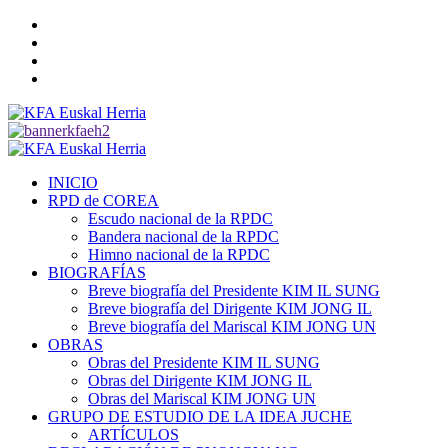
Saltar
Twitter
al
YouTube
contenido
Telegram
Facebook
Menú
primario
INICIO
RPD de COREA
Escudo nacional de la RPDC
Bandera nacional de la RPDC
Himno nacional de la RPDC
BIOGRAFÍAS
Breve biografía del Presidente KIM IL SUNG
Breve biografía del Dirigente KIM JONG IL
Breve biografía del Mariscal KIM JONG UN
OBRAS
Obras del Presidente KIM IL SUNG
Obras del Dirigente KIM JONG IL
Obras del Mariscal KIM JONG UN
GRUPO DE ESTUDIO DE LA IDEA JUCHE
ARTÍCULOS