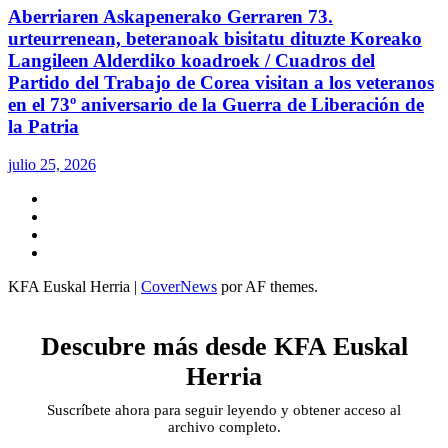
Aberriaren Askapenerako Gerraren 73.
urteurrenean, beteranoak bisitatu dituzte Koreako
Langileen Alderdiko koadroek / Cuadros del
Partido del Trabajo de Corea visitan a los veteranos
en el 73º aniversario de la Guerra de Liberación de
la Patria
julio 25, 2026
Twitter
YouTube
Telegram
Facebook
KFA Euskal Herria
|
CoverNews
por AF themes.
Descubre más desde KFA Euskal
Herria
Suscríbete ahora para seguir leyendo y obtener acceso al
archivo completo.