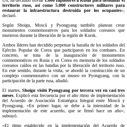
Un, ha decidido enviar
1.000 zapadores a Rusia para desminar el
territorio ruso, así como 5.000 constructores militares para
restaurar la infraestructura destruida por los ocupantes
«,
declaró.
Según Shoigu, Moscú y Pyongyang también planean crear
monumentos conmemorativos para los soldados coreanos que
murieron durante la liberación de la región de Kursk.
Ambos líderes han decidido perpetuar la hazaña de los soldados del
Ejército Popular de Corea que participaron en los combates. En
concreto, se trata de la inauguración de monumentos
conmemorativos en Rusia y en Corea en memoria de los soldados
coreanos caídos en las batallas por la liberación del territorio ruso.
En este sentido, durante la visita, se abordó la construcción de un
complejo conmemorativo con un museo en Pyongyang, con la
participación de la parte rusa, añadió.
El martes,
Shoigu visitó Pyongyang por tercera vez en casi tres
meses
. Explicó esta frecuencia por el alto ritmo de implementación
del Acuerdo de Asociación Estratégica Integral entre Moscú y
Pyongyang. «En primer lugar, se debe a la intensidad de la
implementación de este acuerdo, que se firmó hace un año»,
subrayó.
«El ritmo establecido en la implementación del Acuerdo de