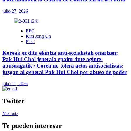
julio 27, 2026
EPC
Kim Jong Un
PTC
Koreak ez ditu ekintza anti-sozialistak onartzen:
Pak Hui Chol jenerala epaitu dute aginte-
abusuagatik / Corea no tolera actos antisocialistas:
juzgan al general Pak Hui Chol por abuso de poder
julio 11, 2026
Twitter
Mis tuits
Te pueden interesar