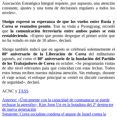
Asociación Estratégica Integral requiere, por supuesto, una atención
constante, ajustes y una toma de decisiones regulares a todos los
niveles».
Shoigu expresó su esperanza de que los vuelos entre Rusia y
Corea se reanuden pronto
. Tras su visita a Pyongyang, recordó
que
la comunicación ferroviaria entre ambos países se está
restableciendo
. «Espero que pronto despegue el primer avión que
no ha volado en más de 30 años», declaró.
Shoigu también indicó que en agosto se celebrará solemnemente el
80º aniversario de la Liberación de Corea
del militarismo
japonés, así como el
80º aniversario de la fundación del Partido
de los Trabajadores de Corea
en octubre. «Se programarán visitas
de alto nivel relevantes para que coincidan con estas fechas. Todos
estos temas reciben nuestra máxima atención. Sin embargo, durante
el viaje actual, el enfoque principal se centró en discutir cuestiones
de seguridad», declaró.
ACNC y
TASS
Navegación
Anterior:
«Únicamente con la capacidad de contraatacar se puede
rechazar la agresión», Kim Jong Un en la botadura del 2º destructor
de
de nueva generación
entradas
Siguiente:
Corea socialista condena el ataque de Israel contra la