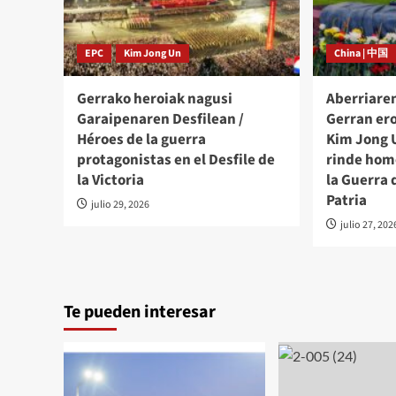
EPC
Kim Jong Un
China | 中国
Gerrako heroiak nagusi
Aberriare
Garaipenaren Desfilean /
Gerran er
Héroes de la guerra
Kim Jong 
protagonistas en el Desfile de
rinde home
la Victoria
la Guerra 
Patria
julio 29, 2026
julio 27, 202
Te pueden interesar