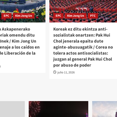
EPC
Kim Jong Un
EPC
Kim Jong Un
PTC
n Askapenerako
Koreak ez ditu ekintza anti-
oriak omendu ditu
sozialistak onartzen: Pak Hui
Unek / Kim Jong Un
Chol jenerala epaitu dute
naje a los caídos en
aginte-abusuagatik / Corea no
de Liberación de la
tolera actos antisocialistas:
juzgan al general Pak Hui Chol
por abuso de poder
6
julio 11, 2026