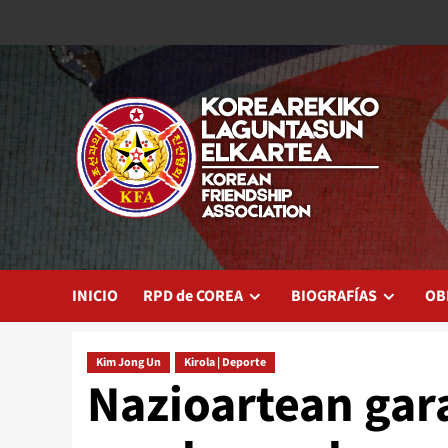
Saltar
al
contenido
INICIO
RPD de COREA
BIOGRAFÍAS
OB
Kim Jong Un
Kirola | Deporte
Nazioartean gar