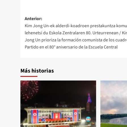
Navegación
Anterior:
Kim Jong Un-ek alderdi-koadroen prestakuntza komu
de
lehenetsi du Eskola Zentralaren 80. Urteurrenean / K
entradas
Jong Un prioriza la formación comunista de los cuadr
Partido en el 80° aniversario de la Escuela Central
Más historias