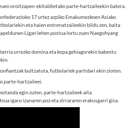
zuen oroitzapen-ekitaldietako parte-hartzaileekin batera.
Konfederazioko 17 urtez azpiko Emakumezkoen Asiako
tbolariekin eta haien entrenatzaileekin bildu zen, baita
apeldunen Ligan lehen postua lortu zuen Naegohyang
berria urrezko domina eta kopa gehiagorekin babestu
kin.
nfiantzak bultzatuta, futbolariek partidari ekin zioten.
o parte-hartzaileei.
ztanda egin zuten, parte-hartzaileek aita
sua igaro izanaren poz eta zirrararen erakusgarri gisa.