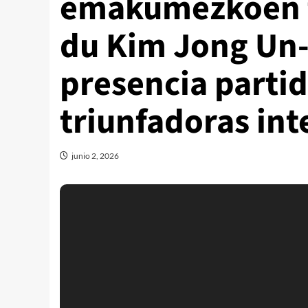
emakumezkoen fu
du Kim Jong Un-
presencia partid
triunfadoras int
junio 2, 2026