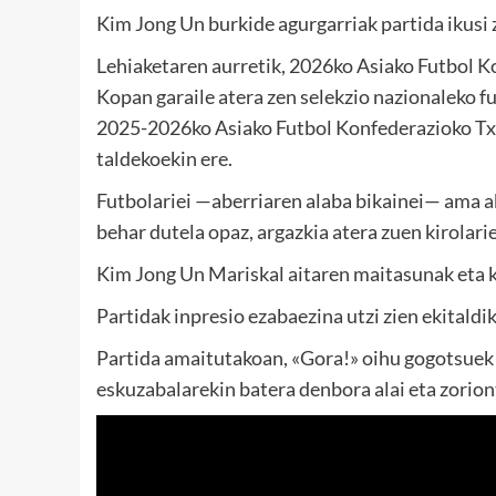
Kim Jong Un burkide agurgarriak partida ikusi 
Lehiaketaren aurretik, 2026ko Asiako Futbol 
Kopan garaile atera zen selekzio nazionaleko fu
2025-2026ko Asiako Futbol Konfederazioko Tx
taldekoekin ere.
Futbolariei —aberriaren alaba bikainei— ama a
behar dutela opaz, argazkia atera zuen kirolarie
Kim Jong Un Mariskal aitaren maitasunak eta ko
Partidak inpresio ezabaezina utzi zien ekitaldik
Partida amaitutakoan, «Gora!» oihu gogotsuek e
eskuzabalarekin batera denbora alai eta zoriont