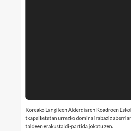
Koreako Langileen Alderdiaren Koadroen Eskola
txapelketetan urrezko domina irabaziz aberri
taldeen erakustaldi-partida jokatu zen.