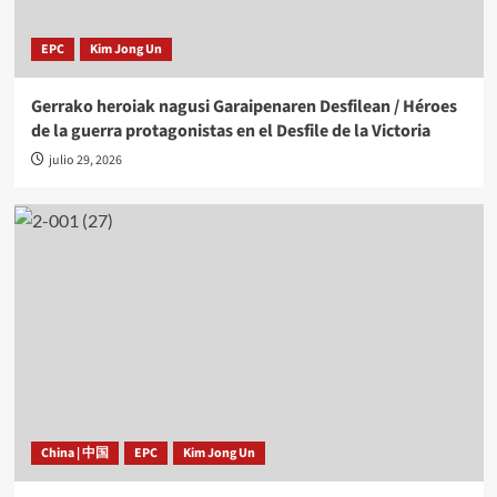
EPC
Kim Jong Un
Gerrako heroiak nagusi Garaipenaren Desfilean / Héroes
de la guerra protagonistas en el Desfile de la Victoria
julio 29, 2026
China | 中国
EPC
Kim Jong Un