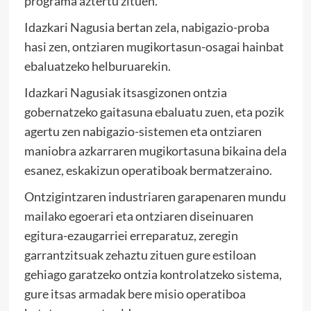
programa aztertu zituen.
Idazkari Nagusia bertan zela, nabigazio-proba
hasi zen, ontziaren mugikortasun-osagai hainbat
ebaluatzeko helburuarekin.
Idazkari Nagusiak itsasgizonen ontzia
gobernatzeko gaitasuna ebaluatu zuen, eta pozik
agertu zen nabigazio-sistemen eta ontziaren
maniobra azkarraren mugikortasuna bikaina dela
esanez, eskakizun operatiboak bermatzeraino.
Ontzigintzaren industriaren garapenaren mundu
mailako egoerari eta ontziaren diseinuaren
egitura-ezaugarriei erreparatuz, zeregin
garrantzitsuak zehaztu zituen gure estiloan
gehiago garatzeko ontzia kontrolatzeko sistema,
gure itsas armadak bere misio operatiboa