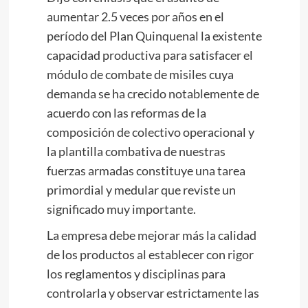
aumentar 2.5 veces por años en el
período del Plan Quinquenal la existente
capacidad productiva para satisfacer el
módulo de combate de misiles cuya
demanda se ha crecido notablemente de
acuerdo con las reformas de la
composición de colectivo operacional y
la plantilla combativa de nuestras
fuerzas armadas constituye una tarea
primordial y medular que reviste un
significado muy importante.
La empresa debe mejorar más la calidad
de los productos al establecer con rigor
los reglamentos y disciplinas para
controlarla y observar estrictamente las