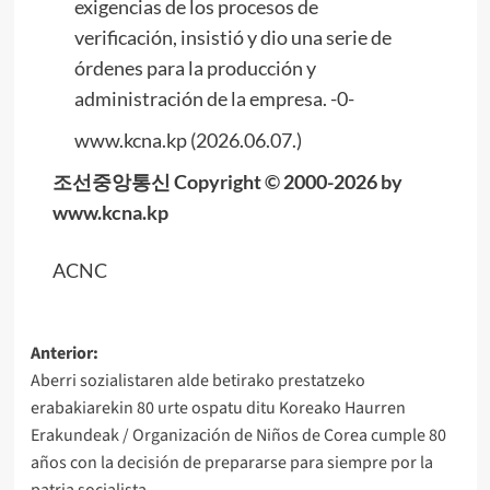
exigencias de los procesos de
verificación, insistió y dio una serie de
órdenes para la producción y
administración de la empresa. -0-
www.kcna.kp (2026.06.07.)
조선중앙통신 Copyright © 2000-2026 by
www.kcna.kp
ACNC
Navegación
Anterior:
Aberri sozialistaren alde betirako prestatzeko
de
erabakiarekin 80 urte ospatu ditu Koreako Haurren
entradas
Erakundeak / Organización de Niños de Corea cumple 80
años con la decisión de prepararse para siempre por la
patria socialista