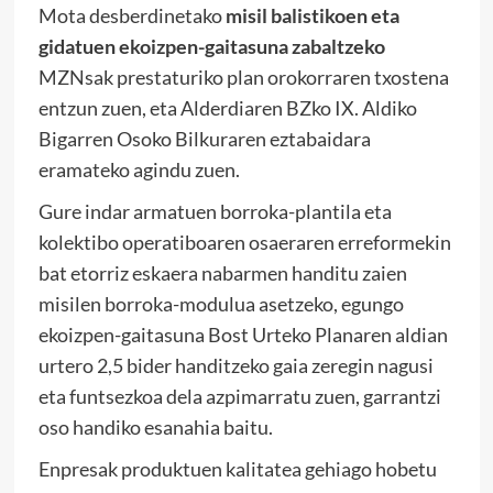
Mota desberdinetako
misil balistikoen eta
gidatuen ekoizpen-gaitasuna zabaltzeko
MZNsak prestaturiko plan orokorraren txostena
entzun zuen, eta Alderdiaren BZko IX. Aldiko
Bigarren Osoko Bilkuraren eztabaidara
eramateko agindu zuen.
Gure indar armatuen borroka-plantila eta
kolektibo operatiboaren osaeraren erreformekin
bat etorriz eskaera nabarmen handitu zaien
misilen borroka-modulua asetzeko, egungo
ekoizpen-gaitasuna Bost Urteko Planaren aldian
urtero 2,5 bider handitzeko gaia zeregin nagusi
eta funtsezkoa dela azpimarratu zuen, garrantzi
oso handiko esanahia baitu.
Enpresak produktuen kalitatea gehiago hobetu