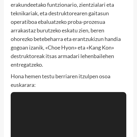
erakundeetako funtzionario, zientzialari eta
teknikariak, eta destruktorearen gaitasun
operatiboa ebaluatzeko proba-prozesua
arrakastaz burutzeko eskatu zien, beren
ohorezko betebeharra eta erantzukizun handia
gogoan izanik, «Choe Hyon» eta «Kang Kon»
destruktoreak itsas armadari lehenbailehen
entregatzeko.
Hona hemen testu berriaren itzulpen osoa
euskarara: