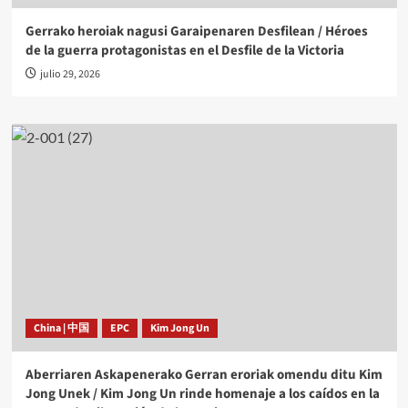
Gerrako heroiak nagusi Garaipenaren Desfilean / Héroes
de la guerra protagonistas en el Desfile de la Victoria
julio 29, 2026
China | 中国
EPC
Kim Jong Un
Aberriaren Askapenerako Gerran eroriak omendu ditu Kim
Jong Unek / Kim Jong Un rinde homenaje a los caídos en la