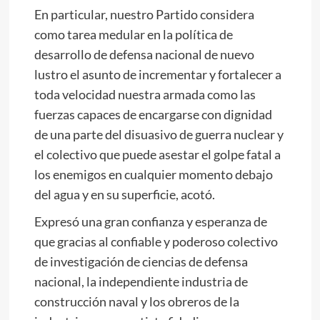
En particular, nuestro Partido considera
como tarea medular en la política de
desarrollo de defensa nacional de nuevo
lustro el asunto de incrementar y fortalecer a
toda velocidad nuestra armada como las
fuerzas capaces de encargarse con dignidad
de una parte del disuasivo de guerra nuclear y
el colectivo que puede asestar el golpe fatal a
los enemigos en cualquier momento debajo
del agua y en su superficie, acotó.
Expresó una gran confianza y esperanza de
que gracias al confiable y poderoso colectivo
de investigación de ciencias de defensa
nacional, la independiente industria de
construcción naval y los obreros de la