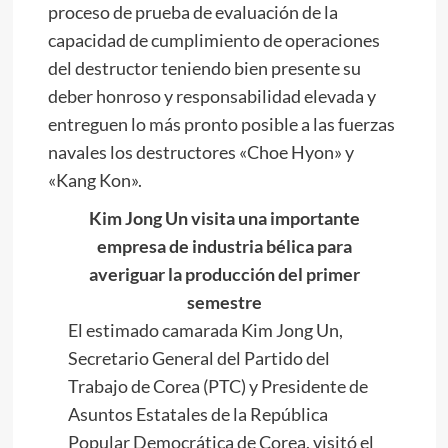
proceso de prueba de evaluación de la
capacidad de cumplimiento de operaciones
del destructor teniendo bien presente su
deber honroso y responsabilidad elevada y
entreguen lo más pronto posible a las fuerzas
navales los destructores «Choe Hyon» y
«Kang Kon».
Kim Jong Un
visita una importante
empresa de industria bélica para
averiguar la producción del primer
semestre
El estimado camarada
Kim Jong Un
,
Secretario General del Partido del
Trabajo de Corea (PTC) y Presidente de
Asuntos Estatales de la República
Popular Democrática de Corea, visitó el