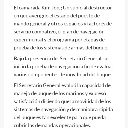
El camarada
Kim Jong Un
subió al destructor
en que averiguó el estado del puesto de
mando general y otros espacios y factores de
servicio combativo, el plan de navegación
experimental y el programa por etapas de
prueba de los sistemas de armas del buque.
Bajo la presencia del Secretario General, se
inició la prueba de navegación a fin de evaluar
varios componentes de movilidad del buque.
El Secretario General evaluó la capacidad de
manejo de buque de los marinos y expresó
satisfacción diciendo que la movilidad de los
sistemas de navegación y de maniobra rápida
del buque es tan excelente para que pueda
cubrir las demandas operacionales.