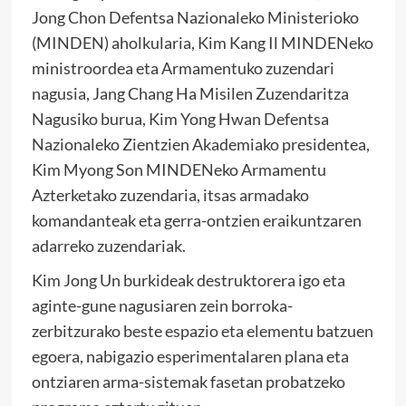
Jong Chon Defentsa Nazionaleko Ministerioko
(MINDEN) aholkularia, Kim Kang Il MINDENeko
ministroordea eta Armamentuko zuzendari
nagusia, Jang Chang Ha Misilen Zuzendaritza
Nagusiko burua, Kim Yong Hwan Defentsa
Nazionaleko Zientzien Akademiako presidentea,
Kim Myong Son MINDENeko Armamentu
Azterketako zuzendaria, itsas armadako
komandanteak eta gerra-ontzien eraikuntzaren
adarreko zuzendariak.
Kim Jong Un burkideak destruktorera igo eta
aginte-gune nagusiaren zein borroka-
zerbitzurako beste espazio eta elementu batzuen
egoera, nabigazio esperimentalaren plana eta
ontziaren arma-sistemak fasetan probatzeko