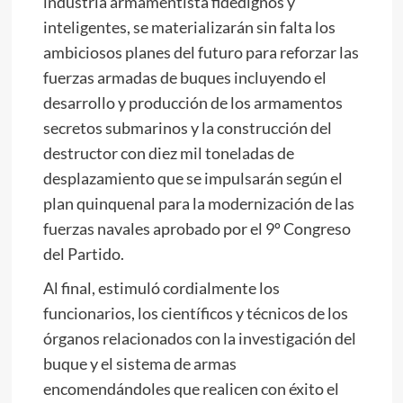
industria armamentista fidedignos y
inteligentes, se materializarán sin falta los
ambiciosos planes del futuro para reforzar las
fuerzas armadas de buques incluyendo el
desarrollo y producción de los armamentos
secretos submarinos y la construcción del
destructor con diez mil toneladas de
desplazamiento que se impulsarán según el
plan quinquenal para la modernización de las
fuerzas navales aprobado por el 9º Congreso
del Partido.
Al final, estimuló cordialmente los
funcionarios, los científicos y técnicos de los
órganos relacionados con la investigación del
buque y el sistema de armas
encomendándoles que realicen con éxito el