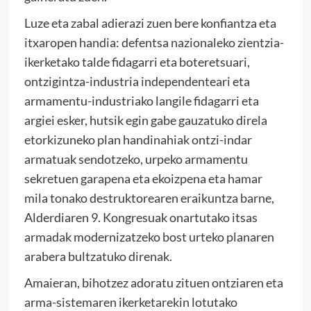
Luze eta zabal adierazi zuen bere konfiantza eta
itxaropen handia: defentsa nazionaleko zientzia-
ikerketako talde fidagarri eta boteretsuari,
ontzigintza-industria independenteari eta
armamentu-industriako langile fidagarri eta
argiei esker, hutsik egin gabe gauzatuko direla
etorkizuneko plan handinahiak ontzi-indar
armatuak sendotzeko, urpeko armamentu
sekretuen garapena eta ekoizpena eta hamar
mila tonako destruktorearen eraikuntza barne,
Alderdiaren 9. Kongresuak onartutako itsas
armadak modernizatzeko bost urteko planaren
arabera bultzatuko direnak.
Amaieran, bihotzez adoratu zituen ontziaren eta
arma-sistemaren ikerketarekin lotutako