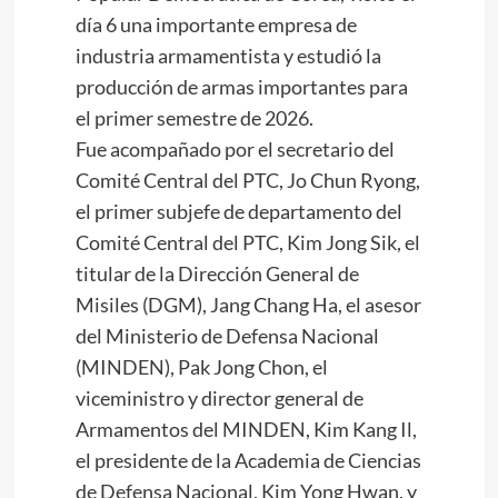
día 6 una importante empresa de
industria armamentista y estudió la
producción de armas importantes para
el primer semestre de 2026.
Fue acompañado por el secretario del
Comité Central del PTC, Jo Chun Ryong,
el primer subjefe de departamento del
Comité Central del PTC, Kim Jong Sik, el
titular de la Dirección General de
Misiles (DGM), Jang Chang Ha, el asesor
del Ministerio de Defensa Nacional
(MINDEN), Pak Jong Chon, el
viceministro y director general de
Armamentos del MINDEN, Kim Kang Il,
el presidente de la Academia de Ciencias
de Defensa Nacional, Kim Yong Hwan, y