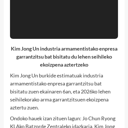
Kim Jong Un industria armamentistako enpresa
garrantzitsu bat bisitatu du lehen seihileko
ekoizpena aztertzeko
Kim Jong Un burkide estimatuak industria
armamentistako enpresa garrantzitsu bat
bisitatu zuen ekainaren 6an, eta 2026ko lehen
seihilekorako arma garrantzitsuen ekoizpena
aztertu zuen.
Ondoko hauek izan zituen lagun: Jo Chun Ryong
KLAko Batzorde Zentraleko idazkaria, Kim Jong