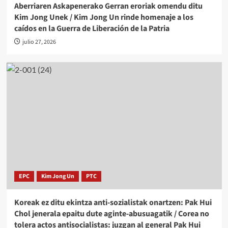
Aberriaren Askapenerako Gerran eroriak omendu ditu
Kim Jong Unek / Kim Jong Un rinde homenaje a los
caídos en la Guerra de Liberación de la Patria
julio 27, 2026
EPC
Kim Jong Un
PTC
Koreak ez ditu ekintza anti-sozialistak onartzen: Pak Hui
Chol jenerala epaitu dute aginte-abusuagatik / Corea no
tolera actos antisocialistas: juzgan al general Pak Hui