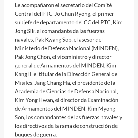
Le acompañaron el secretario del Comité
Central del PTC, Jo Chun Ryong, el primer
subjefe de departamento del CC del PTC, Kim
Jong Sik, el comandante de las fuerzas
navales, Pak Kwang Sop, el asesor del
Ministerio de Defensa Nacional (MINDEN),
Pak Jong Chon, el viceministro y director
general de Armamentos del MINDEN, Kim
Kang Il, el titular de la Dirección General de
Misiles, Jang Chang Ha, el presidente de la
Academia de Ciencias de Defensa Nacional,
Kim Yong Hwan, el director de Examinación
de Armamentos del MINDEN, Kim Myong
Son, los comandantes de las fuerzas navales y
los directivos de la rama de construcción de
buques de guerra.