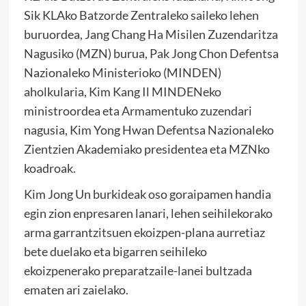
Sik KLAko Batzorde Zentraleko saileko lehen
buruordea, Jang Chang Ha Misilen Zuzendaritza
Nagusiko (MZN) burua, Pak Jong Chon Defentsa
Nazionaleko Ministerioko (MINDEN)
aholkularia, Kim Kang Il MINDENeko
ministroordea eta Armamentuko zuzendari
nagusia, Kim Yong Hwan Defentsa Nazionaleko
Zientzien Akademiako presidentea eta MZNko
koadroak.
Kim Jong Un burkideak oso goraipamen handia
egin zion enpresaren lanari, lehen seihilekorako
arma garrantzitsuen ekoizpen-plana aurretiaz
bete duelako eta bigarren seihileko
ekoizpenerako preparatzaile-lanei bultzada
ematen ari zaielako.