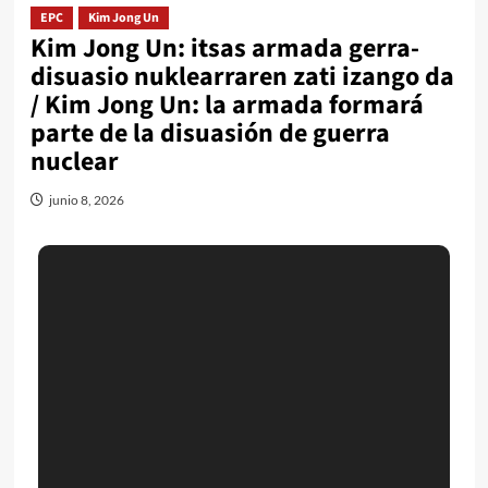
EPC
Kim Jong Un
Kim Jong Un: itsas armada gerra-
disuasio nuklearraren zati izango da
/ Kim Jong Un: la armada formará
parte de la disuasión de guerra
nuclear
junio 8, 2026