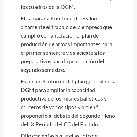
los cuadros de la DGM.
El camarada
Kim Jong Un
evaluó
altamente el trabajo de la empresa que
cumplió con antelación el plan de
producción de armas importantes para
el primer semestre y da acicate a los
preparativos para la producción del
segundo semestre.
Escuchó el informe del plan general de la
DGM para ampliar la capacidad
productiva de los misiles balísticos y
cruceros de varios tipos y ordenó
proponerlo al debate del Segundo Pleno
del IX Período del CC del Partido.
Dijo con énfasis que el asunto de