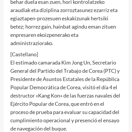
behar duela esan zuen, hori kontrolatzeko
araudiak eta diziplina zorroztasunez ezarriz eta
egiaztapen-prozesuen eskakizunak hertsiki
betez; horrez gain, hainbat agindu eman zituen
enpresaren ekoizpenerako eta
administraziorako.
[Castellano]
El estimado camarada
Kim Jong Un
, Secretario
General del Partido del Trabajo de Corea (PTC) y
Presidente de Asuntos Estatales de la República
Popular Democrática de Corea, visitó el día 4 el
destructor «Kang Kon» de las fuerzas navales del
Ejército Popular de Corea, que entró en el
proceso de prueba para evaluar su capacidad del
cumplimiento operacional y presenció el ensayo
de navegación del buque.