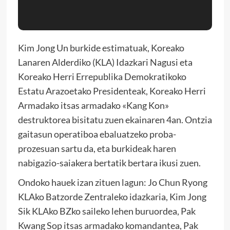
Kim Jong Un burkide estimatuak, Koreako
Lanaren Alderdiko (KLA) Idazkari Nagusi eta
Koreako Herri Errepublika Demokratikoko
Estatu Arazoetako Presidenteak, Koreako Herri
Armadako itsas armadako «Kang Kon»
destruktorea bisitatu zuen ekainaren 4an. Ontzia
gaitasun operatiboa ebaluatzeko proba-
prozesuan sartu da, eta burkideak haren
nabigazio-saiakera bertatik bertara ikusi zuen.
Ondoko hauek izan zituen lagun: Jo Chun Ryong
KLAko Batzorde Zentraleko idazkaria, Kim Jong
Sik KLAko BZko saileko lehen buruordea, Pak
Kwang Sop itsas armadako komandantea, Pak