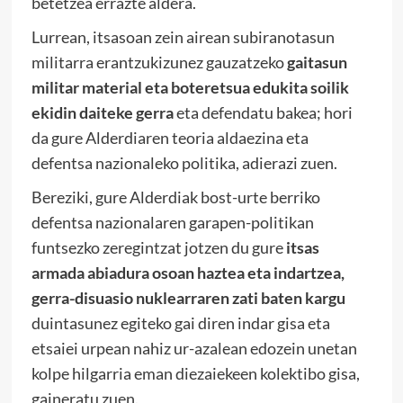
betetzea errazte aldera.
Lurrean, itsasoan zein airean subiranotasun
militarra erantzukizunez gauzatzeko
gaitasun
militar material eta boteretsua edukita soilik
ekidin daiteke gerra
eta defendatu bakea; hori
da gure Alderdiaren teoria aldaezina eta
defentsa nazionaleko politika, adierazi zuen.
Bereziki, gure Alderdiak bost-urte berriko
defentsa nazionalaren garapen-politikan
funtsezko zeregintzat jotzen du gure
itsas
armada abiadura osoan haztea eta indartzea,
gerra-disuasio nuklearraren zati baten kargu
duintasunez egiteko gai diren indar gisa eta
etsaiei urpean nahiz ur-azalean edozein unetan
kolpe hilgarria eman diezaiekeen kolektibo gisa,
gaineratu zuen.