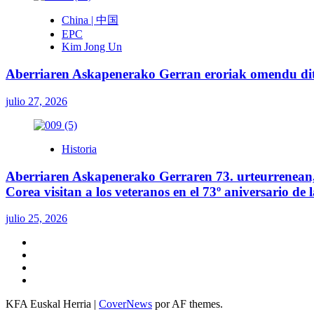
China | 中国
EPC
Kim Jong Un
Aberriaren Askapenerako Gerran eroriak omendu ditu
julio 27, 2026
Historia
Aberriaren Askapenerako Gerraren 73. urteurrenean, 
Corea visitan a los veteranos en el 73º aniversario de
julio 25, 2026
Twitter
YouTube
Telegram
Facebook
KFA Euskal Herria
|
CoverNews
por AF themes.