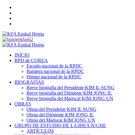
Saltar
Twitter
al
YouTube
contenido
Telegram
Facebook
Menú
primario
INICIO
RPD de COREA
Escudo nacional de la RPDC
Bandera nacional de la RPDC
Himno nacional de la RPDC
BIOGRAFÍAS
Breve biografía del Presidente KIM IL SUNG
Breve biografía del Dirigente KIM JONG IL
Breve biografía del Mariscal KIM JONG UN
OBRAS
Obras del Presidente KIM IL SUNG
Obras del Dirigente KIM JONG IL
Obras del Mariscal KIM JONG UN
GRUPO DE ESTUDIO DE LA IDEA JUCHE
ARTÍCULOS