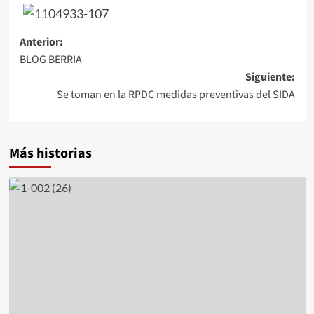
Navegación
Anterior:
BLOG BERRIA
de
Siguiente:
entradas
Se toman en la RPDC medidas preventivas del SIDA
Más historias