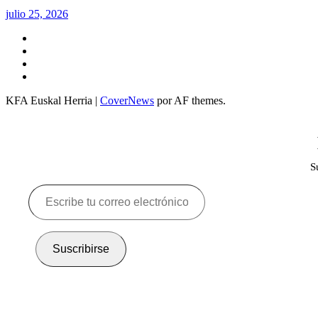
julio 25, 2026
Twitter
YouTube
Telegram
Facebook
KFA Euskal Herria
|
CoverNews
por AF themes.
S
Escribe
tu
correo
electrónico…
Suscribirse