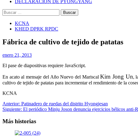
DECLARACIÓN DE PYONGYANG
Buscar:
KCNA
KHED DPRK RPDC
Fábrica de cultivo de tejido de patatas
enero 21, 2013
El pase de diapositivas requiere JavaScript.
Kim Jong Un
En acato al mensaje del Año Nuevo del Mariscal
, 
cultivo de tejido de patatas para incrementar el rendimiento de la cose
KCNA
Navegación
Anterior:
Patinadero de ruedas del distrito Hyongjesan
Siguiente:
El periódico Minju Joson denuncia ejercicios bélicos ant
de
entradas
Más historias