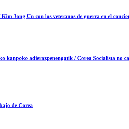
Kim Jong Un con los veteranos de guerra en el concie
uko kanpoko adierazpenengatik / Corea Socialista no ca
abajo de Corea