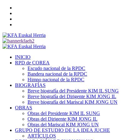
Saltar
Twitter
al
YouTube
contenido
Telegram
Facebook
Menú
primario
INICIO
RPD de COREA
Escudo nacional de la RPDC
Bandera nacional de la RPDC
Himno nacional de la RPDC
BIOGRAFÍAS
Breve biografía del Presidente KIM IL SUNG
Breve biografía del Dirigente KIM JONG IL
Breve biografía del Mariscal KIM JONG UN
OBRAS
Obras del Presidente KIM IL SUNG
Obras del Dirigente KIM JONG IL
Obras del Mariscal KIM JONG UN
GRUPO DE ESTUDIO DE LA IDEA JUCHE
ARTÍCULOS