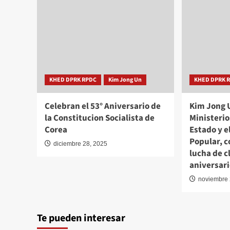
KHED DPRK RPDC
Kim Jong Un
KHED DPRK 
Celebran el 53° Aniversario de
Kim Jong U
la Constitucion Socialista de
Ministerio
Corea
Estado y e
Popular, 
diciembre 28, 2025
lucha de c
aniversar
noviembre 
Te pueden interesar