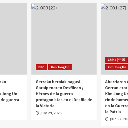
China | 中国
EPC
Kim Jong Un
Kim Jong Un
ako
Gerrako heroiak nagusi
Aberriaren
Garaipenaren Desfilean /
Gerran eror
m Jong Un
Héroes de la guerra
Kim Jong Un
 de guerra
protagonistas en el Desfile de
rinde homen
la Victoria
en la Guerr
la Patria
julio 29, 2026
julio 27, 2