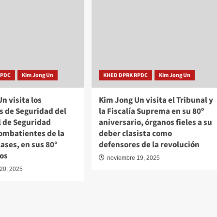
RPDC
Kim Jong Un
KHED DPRK RPDC
Kim Jong Un
n visita los
Kim Jong Un visita el Tribunal y
s de Seguridad del
la Fiscalía Suprema en su 80º
l de Seguridad
aniversario, órganos fieles a su
combatientes de la
deber clasista como
lases, en sus 80°
defensores de la revolución
ios
noviembre 19, 2025
20, 2025