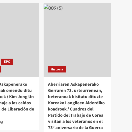
EPC
Historia
 Askapenerako
Aberriaren Askapenerako
iak omendu ditu
Gerraren 73. urteurrenean,
ek / Kim Jong Un
beteranoak bisitatu dituzte
aje a los caídos
Koreako Langileen Alderdiko
a de Liberación de
koadroek / Cuadros del
Partido del Trabajo de Corea
visitan a los veteranos en el
026
73º aniversario de la Guerra