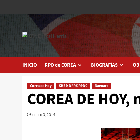
Saltar
al
contenido
INICIO
RPD de COREA
BIOGRAFÍAS
OB
Corea de Hoy
KHED DPRK RPDC
Naenara
COREA DE HOY, n
enero 3, 2014