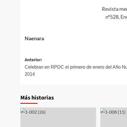
Revista m
nº528, En
Naenara
Navegación
Anterior:
de
Celebran en RPDC el primero de enero del Año N
2014
entradas
Más historias