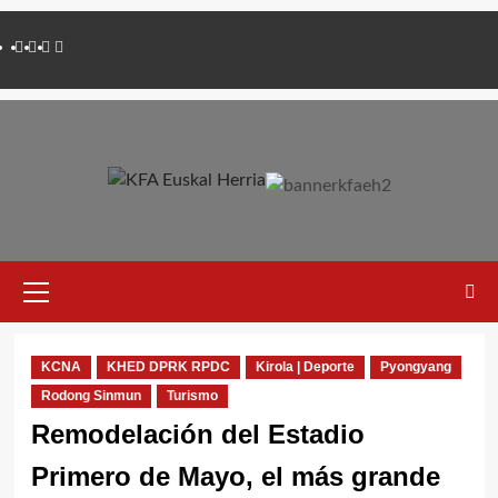
Saltar
Twitter
YouTube
Telegram
Facebook
al
contenido
Menú
primario
KCNA
KHED DPRK RPDC
Kirola | Deporte
Pyongyang
Rodong Sinmun
Turismo
Remodelación del Estadio
Primero de Mayo, el más grande