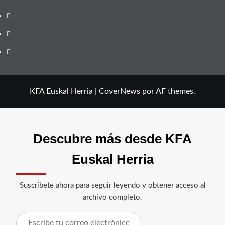
YouTube
Telegram
Facebook
KFA Euskal Herria
|
CoverNews
por AF themes.
Descubre más desde KFA
Euskal Herria
Suscríbete ahora para seguir leyendo y obtener acceso al
archivo completo.
Escribe