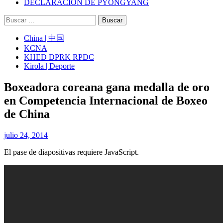
DECLARACIÓN DE PYONGYANG
Buscar:
China | 中国
KCNA
KHED DPRK RPDC
Kirola | Deporte
Boxeadora coreana gana medalla de oro
en Competencia Internacional de Boxeo
de China
julio 24, 2014
El pase de diapositivas requiere JavaScript.