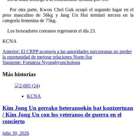
Por otra parte, Kwon Chol Guk ocupó el segundo lugar en el
peso masculino de 56kg y Jang Un Hui terminó tercera en la
categoría femenina de 75kg.
Los boxeadores coreanos regresaron el día 23.
KCNA
Navegación
Anterior:
El CRPP aconseja a las autoridades surcoreanas no perder
la oportunidad de mejorar relaciones Norte-Sur
de
Siguiente:
Fortaleza Nyongbyoncholong
entradas
Más historias
KCNA
Kim Jong Un gerrako beteranoekin bat kontzertuan
/ Kim Jong Un con los veteranos de guerra en el
concierto
julio 30, 2026