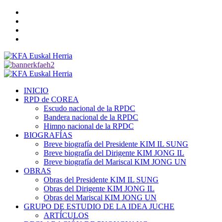
Saltar
Twitter
al
YouTube
contenido
Telegram
Facebook
Menú
primario
INICIO
RPD de COREA
Escudo nacional de la RPDC
Bandera nacional de la RPDC
Himno nacional de la RPDC
BIOGRAFÍAS
Breve biografía del Presidente KIM IL SUNG
Breve biografía del Dirigente KIM JONG IL
Breve biografía del Mariscal KIM JONG UN
OBRAS
Obras del Presidente KIM IL SUNG
Obras del Dirigente KIM JONG IL
Obras del Mariscal KIM JONG UN
GRUPO DE ESTUDIO DE LA IDEA JUCHE
ARTÍCULOS