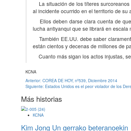
La situación de los títeres surcoreanos 
al incidente ocurrido en el territorio de s
Ellos deben darse clara cuenta de que si
lucha antiyanqui que se librará en escala 
También EE.UU. debe saber claramente q
están cientos y decenas de millones de pa
Cuanto más sigan los actos injustas, se i
KCNA
Navegación
Anterior:
COREA DE HOY, nº539, Diciembre 2014
Siguiente:
Estados Unidos es el peor violador de los D
de
Más historias
entradas
KCNA
Kim Jong Un gerrako beteranoekin