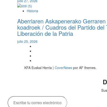
julio 27, 2026
Historia
Aberriaren Askapenerako Gerraren 7
koadroek / Cuadros del Partido del 
Liberación de la Patria
julio 25, 2026
Twitter
YouTube
Telegram
Facebook
KFA Euskal Herria
|
CoverNews
por AF themes.
D
Sus
Escribe
tu