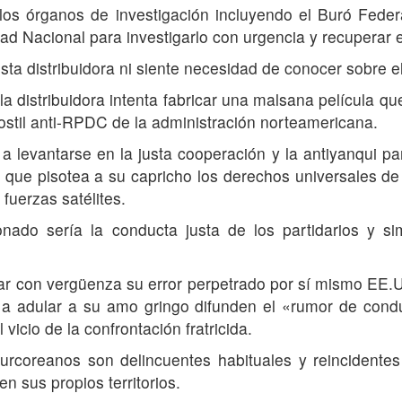
 órganos de investigación incluyendo el Buró Federal
d Nacional para investigarlo con urgencia y recuperar el
distribuidora ni siente necesidad de conocer sobre el
distribuidora intenta fabricar una malsana película q
 hostil anti-RPDC de la administración norteamericana.
vantarse en la justa cooperación y la antiyanqui par
 que pisotea a su capricho los derechos universales de
fuerzas satélites.
do sería la conducta justa de los partidarios y s
ar con vergüenza su error perpetrado por sí mismo EE.
 a adular a su amo gringo difunden el «rumor de cond
icio de la confrontación fratricida.
rcoreanos son delincuentes habituales y reincidente
n sus propios territorios.