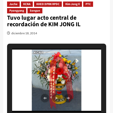
Juche
KCNA
KHED DPRK RPDC
Kim Jong Il
PTC
Pyongyang
Songun
Tuvo lugar acto central de
recordación de KIM JONG IL
diciembre 18, 2014