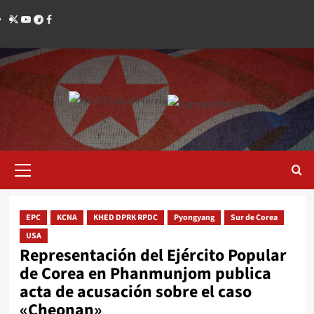
Saltar
Twitter
YouTube
Telegram
Facebook
al
contenido
Menú
primario
EPC
KCNA
KHED DPRK RPDC
Pyongyang
Sur de Corea
USA
Representación del Ejército Popular
de Corea en Phanmunjom publica
acta de acusación sobre el caso
«Cheonan»