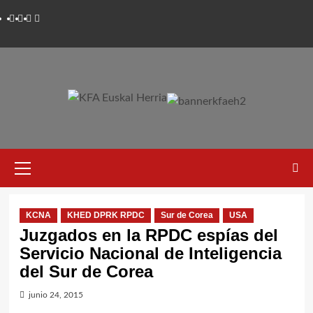
Saltar
Twitter
YouTube
Telegram
Facebook
al
contenido
Menú
primario
KCNA
KHED DPRK RPDC
Sur de Corea
USA
Juzgados en la RPDC espías del
Servicio Nacional de Inteligencia
del Sur de Corea
junio 24, 2015