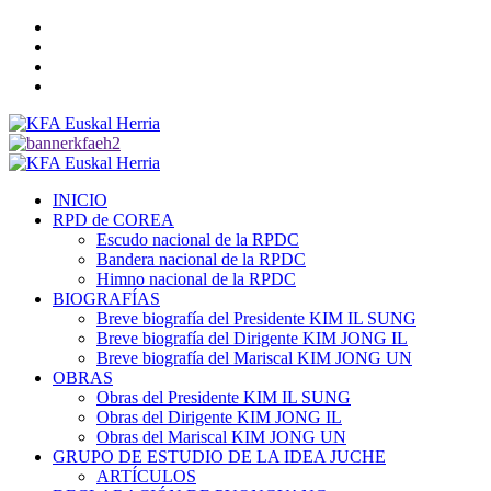
Saltar
Twitter
al
YouTube
contenido
Telegram
Facebook
Menú
primario
INICIO
RPD de COREA
Escudo nacional de la RPDC
Bandera nacional de la RPDC
Himno nacional de la RPDC
BIOGRAFÍAS
Breve biografía del Presidente KIM IL SUNG
Breve biografía del Dirigente KIM JONG IL
Breve biografía del Mariscal KIM JONG UN
OBRAS
Obras del Presidente KIM IL SUNG
Obras del Dirigente KIM JONG IL
Obras del Mariscal KIM JONG UN
GRUPO DE ESTUDIO DE LA IDEA JUCHE
ARTÍCULOS