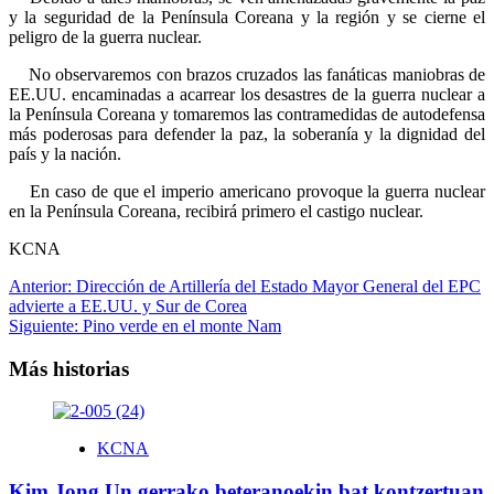
y la seguridad de la Península Coreana y la región y se cierne el
peligro de la guerra nuclear.
No observaremos con brazos cruzados las fanáticas maniobras de
EE.UU. encaminadas a acarrear los desastres de la guerra nuclear a
la Península Coreana y tomaremos las contramedidas de autodefensa
más poderosas para defender la paz, la soberanía y la dignidad del
país y la nación.
En caso de que el imperio americano provoque la guerra nuclear
en la Península Coreana, recibirá primero el castigo nuclear.
KCNA
Navegación
Anterior:
Dirección de Artillería del Estado Mayor General del EPC
advierte a EE.UU. y Sur de Corea
de
Siguiente:
Pino verde en el monte Nam
entradas
Más historias
KCNA
Kim Jong Un gerrako beteranoekin bat kontzertuan