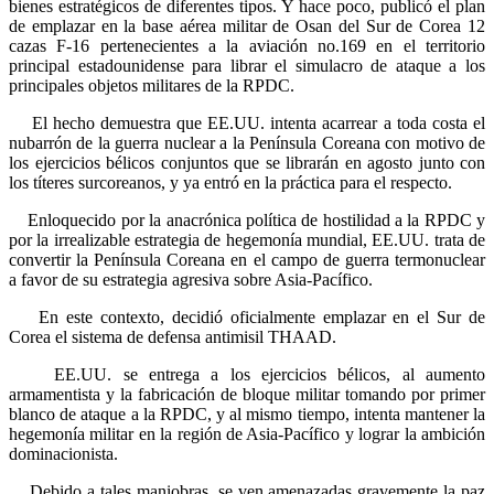
bienes estratégicos de diferentes tipos. Y hace poco, publicó el plan
de emplazar en la base aérea militar de Osan del Sur de Corea 12
cazas F-16 pertenecientes a la aviación no.169 en el territorio
principal estadounidense para librar el simulacro de ataque a los
principales objetos militares de la RPDC.
El hecho demuestra que EE.UU. intenta acarrear a toda costa el
nubarrón de la guerra nuclear a la Península Coreana con motivo de
los ejercicios bélicos conjuntos que se librarán en agosto junto con
los títeres surcoreanos, y ya entró en la práctica para el respecto.
Enloquecido por la anacrónica política de hostilidad a la RPDC y
por la irrealizable estrategia de hegemonía mundial, EE.UU. trata de
convertir la Península Coreana en el campo de guerra termonuclear
a favor de su estrategia agresiva sobre Asia-Pacífico.
En este contexto, decidió oficialmente emplazar en el Sur de
Corea el sistema de defensa antimisil THAAD.
EE.UU. se entrega a los ejercicios bélicos, al aumento
armamentista y la fabricación de bloque militar tomando por primer
blanco de ataque a la RPDC, y al mismo tiempo, intenta mantener la
hegemonía militar en la región de Asia-Pacífico y lograr la ambición
dominacionista.
Debido a tales maniobras, se ven amenazadas gravemente la paz