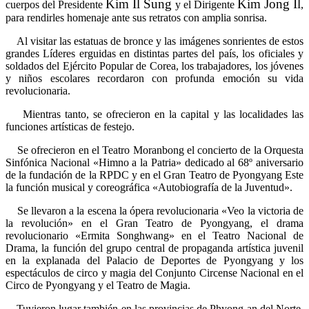
Kim Il Sung
Kim Jong Il
cuerpos del Presidente
y el Dirigente
,
para rendirles homenaje ante sus retratos con amplia sonrisa.
Al visitar las estatuas de bronce y las imágenes sonrientes de estos
grandes Líderes erguidas en distintas partes del país, los oficiales y
soldados del Ejército Popular de Corea, los trabajadores, los jóvenes
y niños escolares recordaron con profunda emoción su vida
revolucionaria.
Mientras tanto, se ofrecieron en la capital y las localidades las
funciones artísticas de festejo.
Se ofrecieron en el Teatro Moranbong el concierto de la Orquesta
Sinfónica Nacional «Himno a la Patria» dedicado al 68º aniversario
de la fundación de la RPDC y en el Gran Teatro de Pyongyang Este
la función musical y coreográfica «Autobiografía de la Juventud».
Se llevaron a la escena la ópera revolucionaria «Veo la victoria de
la revolución» en el Gran Teatro de Pyongyang, el drama
revolucionario «Ermita Songhwang» en el Teatro Nacional de
Drama, la función del grupo central de propaganda artística juvenil
en la explanada del Palacio de Deportes de Pyongyang y los
espectáculos de circo y magia del Conjunto Circense Nacional en el
Circo de Pyongyang y el Teatro de Magia.
Tuvieron lugar también en las provincias de Phyong-an del Norte,