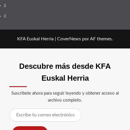
Telegram
Facebook
KFA Euskal Herria
|
CoverNews
por AF themes.
Descubre más desde KFA
Euskal Herria
Suscríbete ahora para seguir leyendo y obtener acceso al
archivo completo.
Escribe
tu
correo