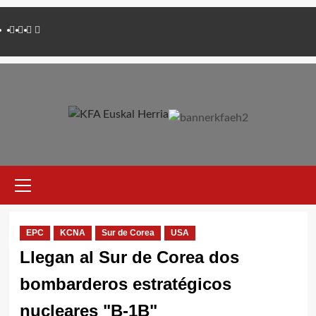
Saltar
Twitter
YouTube
Telegram
Facebook
al
contenido
Menú
primario
EPC
KCNA
Sur de Corea
USA
Llegan al Sur de Corea dos
bombarderos estratégicos
nucleares "B-1B"