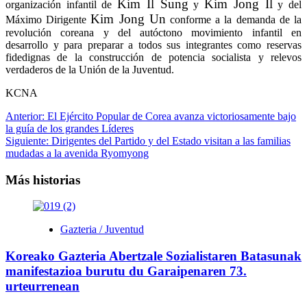
Kim Il Sung
Kim Jong Il
organización infantil de
y
y del
Kim Jong Un
Máximo Dirigente
conforme a la demanda de la
revolución coreana y del autóctono movimiento infantil en
desarrollo y para preparar a todos sus integrantes como reservas
fidedignas de la construcción de potencia socialista y relevos
verdaderos de la Unión de la Juventud.
KCNA
Navegación
Anterior:
El Ejército Popular de Corea avanza victoriosamente bajo
la guía de los grandes Líderes
de
Siguiente:
Dirigentes del Partido y del Estado visitan a las familias
entradas
mudadas a la avenida Ryomyong
Más historias
Gazteria / Juventud
Koreako Gazteria Abertzale Sozialistaren Batasunak
manifestazioa burutu du Garaipenaren 73.
urteurrenean