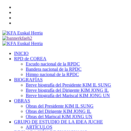
Saltar
Twitter
al
YouTube
contenido
Telegram
Facebook
Menú
primario
INICIO
RPD de COREA
Escudo nacional de la RPDC
Bandera nacional de la RPDC
Himno nacional de la RPDC
BIOGRAFÍAS
Breve biografía del Presidente KIM IL SUNG
Breve biografía del Dirigente KIM JONG IL
Breve biografía del Mariscal KIM JONG UN
OBRAS
Obras del Presidente KIM IL SUNG
Obras del Dirigente KIM JONG IL
Obras del Mariscal KIM JONG UN
GRUPO DE ESTUDIO DE LA IDEA JUCHE
ARTÍCULOS