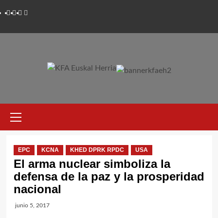
Saltar
Twitter
YouTube
Telegram
Facebook
al
contenido
Menú
primario
EPC
KCNA
KHED DPRK RPDC
USA
El arma nuclear simboliza la
defensa de la paz y la prosperidad
nacional
junio 5, 2017