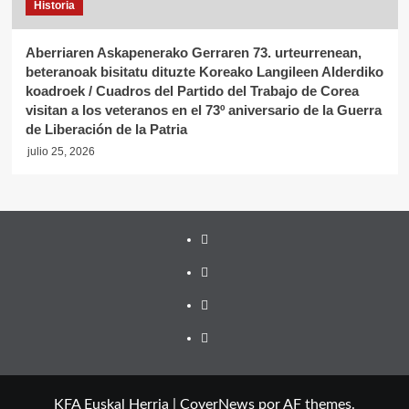
Historia
Aberriaren Askapenerako Gerraren 73. urteurrenean,
beteranoak bisitatu dituzte Koreako Langileen Alderdiko
koadroek / Cuadros del Partido del Trabajo de Corea
visitan a los veteranos en el 73º aniversario de la Guerra
de Liberación de la Patria
julio 25, 2026
Twitter
YouTube
Telegram
Facebook
KFA Euskal Herria
|
CoverNews
por AF themes.