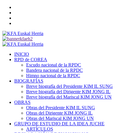
Saltar
Twitter
al
YouTube
contenido
Telegram
Facebook
Menú
primario
INICIO
RPD de COREA
Escudo nacional de la RPDC
Bandera nacional de la RPDC
Himno nacional de la RPDC
BIOGRAFÍAS
Breve biografía del Presidente KIM IL SUNG
Breve biografía del Dirigente KIM JONG IL
Breve biografía del Mariscal KIM JONG UN
OBRAS
Obras del Presidente KIM IL SUNG
Obras del Dirigente KIM JONG IL
Obras del Mariscal KIM JONG UN
GRUPO DE ESTUDIO DE LA IDEA JUCHE
ARTÍCULOS