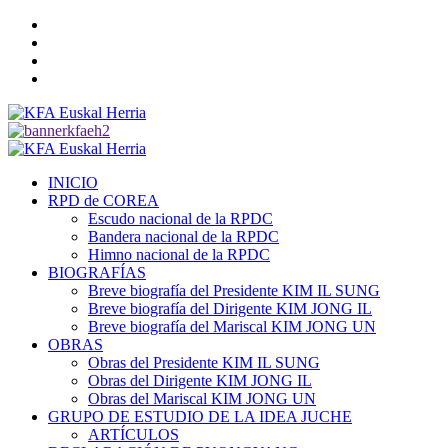
Saltar
Twitter
al
YouTube
contenido
Telegram
Facebook
Menú
primario
INICIO
RPD de COREA
Escudo nacional de la RPDC
Bandera nacional de la RPDC
Himno nacional de la RPDC
BIOGRAFÍAS
Breve biografía del Presidente KIM IL SUNG
Breve biografía del Dirigente KIM JONG IL
Breve biografía del Mariscal KIM JONG UN
OBRAS
Obras del Presidente KIM IL SUNG
Obras del Dirigente KIM JONG IL
Obras del Mariscal KIM JONG UN
GRUPO DE ESTUDIO DE LA IDEA JUCHE
ARTÍCULOS