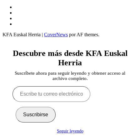
Twitter
YouTube
Telegram
Facebook
KFA Euskal Herria
|
CoverNews
por AF themes.
Descubre más desde KFA Euskal
Herria
Suscríbete ahora para seguir leyendo y obtener acceso al
archivo completo.
Escribe
tu
correo
electrónico…
Suscribirse
Seguir leyendo