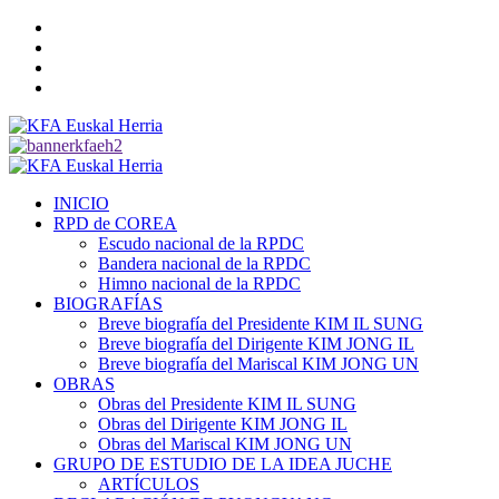
Saltar
Twitter
al
YouTube
contenido
Telegram
Facebook
Menú
primario
INICIO
RPD de COREA
Escudo nacional de la RPDC
Bandera nacional de la RPDC
Himno nacional de la RPDC
BIOGRAFÍAS
Breve biografía del Presidente KIM IL SUNG
Breve biografía del Dirigente KIM JONG IL
Breve biografía del Mariscal KIM JONG UN
OBRAS
Obras del Presidente KIM IL SUNG
Obras del Dirigente KIM JONG IL
Obras del Mariscal KIM JONG UN
GRUPO DE ESTUDIO DE LA IDEA JUCHE
ARTÍCULOS