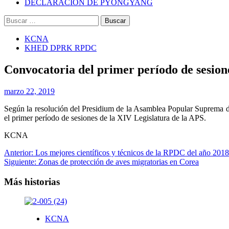
DECLARACIÓN DE PYONGYANG
Buscar:
KCNA
KHED DPRK RPDC
Convocatoria del primer período de sesio
marzo 22, 2019
Según la resolución del Presidium de la Asamblea Popular Suprema de 
el primer período de sesiones de la XIV Legislatura de la APS.
KCNA
Navegación
Anterior:
Los mejores científicos y técnicos de la RPDC del año 2018
Siguiente:
Zonas de protección de aves migratorias en Corea
de
entradas
Más historias
KCNA