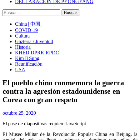
DECLARACIÓN DE PYONGYANG
Buscar:
China | 中国
COVID-19
Cultura
Gazteria / Juventud
Historia
KHED DPRK RPDC
Kim Il Sung
Reunificación
USA
El pueblo chino conmemora la guerra
contra la agresión estadounidense en
Corea con gran respeto
octubre 25, 2020
El pase de diapositivas requiere JavaScript.
El Museo Militar de la Revolución Popular China en Beijing, la
capital del país, se llenó a rebosar el domingo con miles de