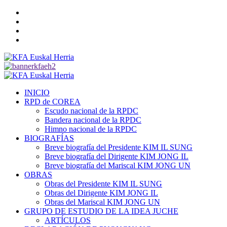
Saltar
Twitter
al
YouTube
contenido
Telegram
Facebook
Menú
primario
INICIO
RPD de COREA
Escudo nacional de la RPDC
Bandera nacional de la RPDC
Himno nacional de la RPDC
BIOGRAFÍAS
Breve biografía del Presidente KIM IL SUNG
Breve biografía del Dirigente KIM JONG IL
Breve biografía del Mariscal KIM JONG UN
OBRAS
Obras del Presidente KIM IL SUNG
Obras del Dirigente KIM JONG IL
Obras del Mariscal KIM JONG UN
GRUPO DE ESTUDIO DE LA IDEA JUCHE
ARTÍCULOS