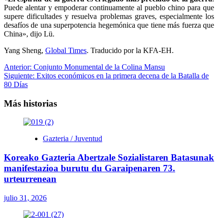
Puede alentar y empoderar continuamente al pueblo chino para que
supere dificultades y resuelva problemas graves, especialmente los
desafíos de una superpotencia hegemónica que tiene más fuerza que
China», dijo Lü.
Yang Sheng,
Global Times
. Traducido por la KFA-EH.
Navegación
Anterior:
Conjunto Monumental de la Colina Mansu
Siguiente:
Exitos económicos en la primera decena de la Batalla de
de
80 Días
entradas
Más historias
Gazteria / Juventud
Koreako Gazteria Abertzale Sozialistaren Batasunak
manifestazioa burutu du Garaipenaren 73.
urteurrenean
julio 31, 2026