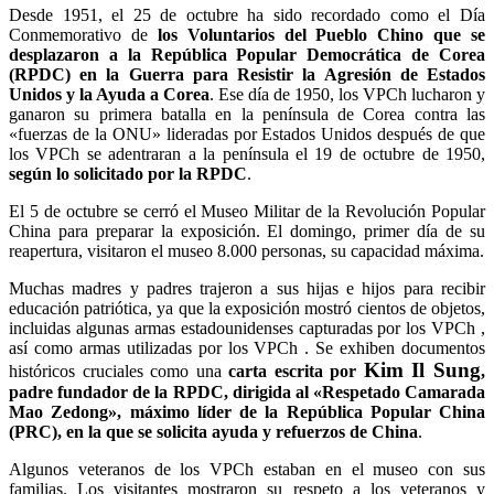
Desde 1951, el 25 de octubre ha sido recordado como el Día
Conmemorativo de
los Voluntarios del Pueblo Chino que se
desplazaron a la República Popular Democrática de Corea
(RPDC) en la Guerra para Resistir la Agresión de Estados
Unidos y la Ayuda a Corea
. Ese día de 1950, los VPCh lucharon y
ganaron su primera batalla en la península de Corea contra las
«fuerzas de la ONU» lideradas por Estados Unidos después de que
los VPCh se adentraran a la península el 19 de octubre de 1950,
según lo solicitado por la RPDC
.
El 5 de octubre se cerró el Museo Militar de la Revolución Popular
China para preparar la exposición. El domingo, primer día de su
reapertura, visitaron el museo 8.000 personas, su capacidad máxima.
Muchas madres y padres trajeron a sus hijas e hijos para recibir
educación patriótica, ya que la exposición mostró cientos de objetos,
incluidas algunas armas estadounidenses capturadas por los VPCh ,
así como armas utilizadas por los VPCh . Se exhiben documentos
Kim Il Sung
históricos cruciales como una
carta escrita por
,
padre fundador de la RPDC, dirigida al «Respetado Camarada
Mao Zedong», máximo líder de la República Popular China
(PRC), en la que se solicita ayuda y refuerzos de China
.
Algunos veteranos de los VPCh estaban en el museo con sus
familias. Los visitantes mostraron su respeto a los veteranos y