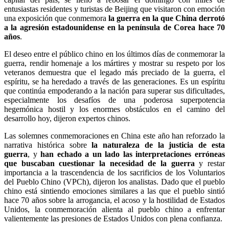
entusiastas residentes y turistas de Beijing que visitaron con emoción
una exposición que conmemora
la guerra en la que China derrotó
a la agresión estadounidense en la península de Corea hace 70
años
.
El deseo entre el público chino en los últimos días de conmemorar la
guerra, rendir homenaje a los mártires y mostrar su respeto por los
veteranos demuestra que el legado más preciado de la guerra, el
espíritu, se ha heredado a través de las generaciones. Es un espíritu
que continúa empoderando a la nación para superar sus dificultades,
especialmente los desafíos de una poderosa superpotencia
hegemónica hostil y los enormes obstáculos en el camino del
desarrollo hoy, dijeron expertos chinos.
Las solemnes conmemoraciones en China este año han reforzado la
narrativa histórica sobre
la naturaleza de la justicia de esta
guerra
, y
han echado a un lado las interpretaciones erróneas
que buscaban cuestionar la necesidad de la guerra
y restar
importancia a la trascendencia de los sacrificios de los Voluntarios
del Pueblo Chino (VPCh), dijeron los analistas. Dado que el pueblo
chino está sintiendo emociones similares a las que el pueblo sintió
hace 70 años sobre la arrogancia, el acoso y la hostilidad de Estados
Unidos, la conmemoración alienta al pueblo chino a enfrentar
valientemente las presiones de Estados Unidos con plena confianza.