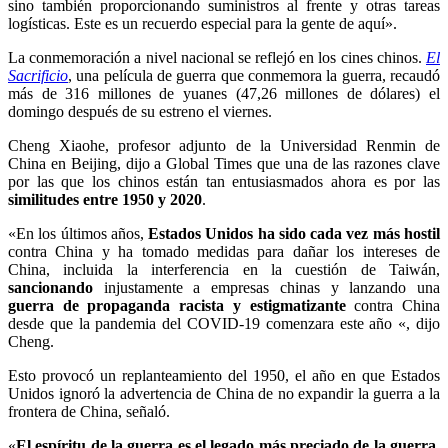
sino también proporcionando suministros al frente y otras tareas
logísticas. Este es un recuerdo especial para la gente de aquí».
La conmemoración a nivel nacional se reflejó en los cines chinos.
El
Sacrificio
, una película de guerra que conmemora la guerra, recaudó
más de 316 millones de yuanes (47,26 millones de dólares) el
domingo después de su estreno el viernes.
Cheng Xiaohe, profesor adjunto de la Universidad Renmin de
China en Beijing, dijo a Global Times que una de las razones clave
por las que los chinos están tan entusiasmados ahora es por las
similitudes entre 1950 y 2020
.
«En los últimos años,
Estados Unidos ha sido cada vez más hostil
contra China y ha tomado medidas para dañar los intereses de
China, incluida la interferencia en la cuestión de Taiwán,
sancionando
injustamente a empresas chinas y lanzando una
guerra de propaganda racista y estigmatizante
contra China
desde que la pandemia del COVID-19 comenzara este año «, dijo
Cheng.
Esto provocó un replanteamiento del 1950, el año en que Estados
Unidos ignoró la advertencia de China de no expandir la guerra a la
frontera de China, señaló.
«
El espíritu de la guerra es el legado más preciado de la guerra
.