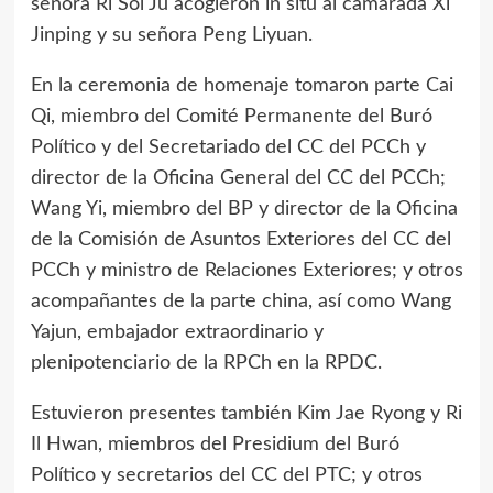
señora Ri Sol Ju acogieron in situ al camarada Xi
Jinping y su señora Peng Liyuan.
En la ceremonia de homenaje tomaron parte Cai
Qi, miembro del Comité Permanente del Buró
Político y del Secretariado del CC del PCCh y
director de la Oficina General del CC del PCCh;
Wang Yi, miembro del BP y director de la Oficina
de la Comisión de Asuntos Exteriores del CC del
PCCh y ministro de Relaciones Exteriores; y otros
acompañantes de la parte china, así como Wang
Yajun, embajador extraordinario y
plenipotenciario de la RPCh en la RPDC.
Estuvieron presentes también Kim Jae Ryong y Ri
Il Hwan, miembros del Presidium del Buró
Político y secretarios del CC del PTC; y otros