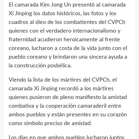
El camarada Kim Jong Un presentó al camarada
Xi Jinping los datos históricos, las fotos y los
cuadros al óleo de los combatientes del CVPCh
quienes con el verdadero internacionalismo y
fraternidad acudieron heroicamente al frente
coreano, lucharon a costa de la vida junto con el
pueblo coreano y brindaron una sincera ayuda a
la construcción posbélica.
Viendo la lista de los mártires del CVPCh, el
camarada Xi Jinping recordó a los mártires
quienes pusieron de pleno manifiesto la amistad
combativa y la cooperación camaraderil entre
ambos pueblos y están presentes en su corazón
como símbolo preciso de amistad.
Los días en que ambos pueblos lucharon juntos