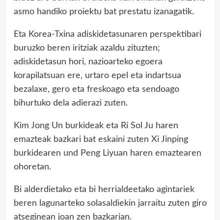
asmo handiko proiektu bat prestatu izanagatik.
Eta Korea-Txina adiskidetasunaren perspektibari
buruzko beren iritziak azaldu zituzten;
adiskidetasun hori, nazioarteko egoera
korapilatsuan ere, urtaro epel eta indartsua
bezalaxe, gero eta freskoago eta sendoago
bihurtuko dela adierazi zuten.
Kim Jong Un burkideak eta Ri Sol Ju haren
emazteak bazkari bat eskaini zuten Xi Jinping
burkidearen und Peng Liyuan haren emaztearen
ohoretan.
Bi alderdietako eta bi herrialdeetako agintariek
beren lagunarteko solasaldiekin jarraitu zuten giro
atseginean joan zen bazkarian.