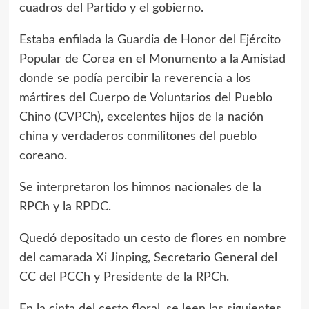
cuadros del Partido y el gobierno.
Estaba enfilada la Guardia de Honor del Ejército
Popular de Corea en el Monumento a la Amistad
donde se podía percibir la reverencia a los
mártires del Cuerpo de Voluntarios del Pueblo
Chino (CVPCh), excelentes hijos de la nación
china y verdaderos conmilitones del pueblo
coreano.
Se interpretaron los himnos nacionales de la
RPCh y la RPDC.
Quedó depositado un cesto de flores en nombre
del camarada Xi Jinping, Secretario General del
CC del PCCh y Presidente de la RPCh.