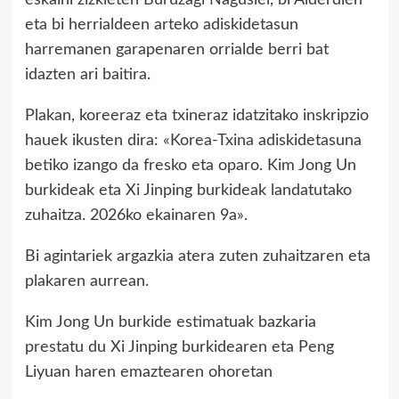
eskaini zizkieten Buruzagi Nagusiei, bi Alderdien
eta bi herrialdeen arteko adiskidetasun
harremanen garapenaren orrialde berri bat
idazten ari baitira.
Plakan, koreeraz eta txineraz idatzitako inskripzio
hauek ikusten dira: «Korea-Txina adiskidetasuna
betiko izango da fresko eta oparo. Kim Jong Un
burkideak eta Xi Jinping burkideak landatutako
zuhaitza. 2026ko ekainaren 9a».
Bi agintariek argazkia atera zuten zuhaitzaren eta
plakaren aurrean.
Kim Jong Un burkide estimatuak bazkaria
prestatu du Xi Jinping burkidearen eta Peng
Liyuan haren emaztearen ohoretan