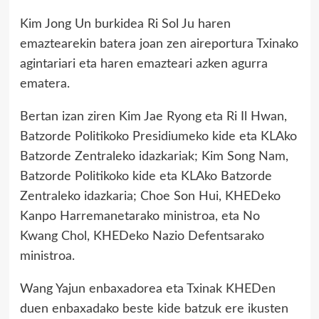
Kim Jong Un burkidea Ri Sol Ju haren
emaztearekin batera joan zen aireportura Txinako
agintariari eta haren emazteari azken agurra
ematera.
Bertan izan ziren Kim Jae Ryong eta Ri Il Hwan,
Batzorde Politikoko Presidiumeko kide eta KLAko
Batzorde Zentraleko idazkariak; Kim Song Nam,
Batzorde Politikoko kide eta KLAko Batzorde
Zentraleko idazkaria; Choe Son Hui, KHEDeko
Kanpo Harremanetarako ministroa, eta No
Kwang Chol, KHEDeko Nazio Defentsarako
ministroa.
Wang Yajun enbaxadorea eta Txinak KHEDen
duen enbaxadako beste kide batzuk ere ikusten