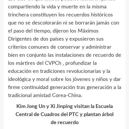
compartiendo la vida y muerte en la misma
trinchera constituyen los recuerdos históricos
que no se descolorarán ni se borrarán jamás con
el paso del tiempo, dijeron los Máximos
Dirigentes de dos países y expusieron sus
criterios comunes de conservar y administrar
bien en conjunto las instalaciones de recuerdo de
los mártires del CVPCh , profundizar la
educación en tradiciones revolucionarias y la
ideológica y moral sobre los jóvenes y niños y dar
firme continuidad generación tras generación a la
tradicional amistad Corea-China.
Kim Jong Un
y Xi Jinping visitan la Escuela
Central de Cuadros del PTC y plantan árbol
de recuerdo