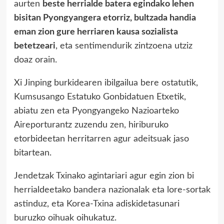
aurten
beste herrialde batera egindako lehen
bisitan Pyongyangera etorriz, bultzada handia
eman zion gure herriaren kausa sozialista
betetzeari
, eta sentimendurik zintzoena utziz
doaz orain.
Xi Jinping burkidearen ibilgailua bere ostatutik,
Kumsusango Estatuko Gonbidatuen Etxetik,
abiatu zen eta Pyongyangeko Nazioarteko
Aireporturantz zuzendu zen, hiriburuko
etorbideetan herritarren agur adeitsuak jaso
bitartean.
Jendetzak Txinako agintariari agur egin zion bi
herrialdeetako bandera nazionalak eta lore-sortak
astinduz, eta Korea-Txina adiskidetasunari
buruzko oihuak oihukatuz.