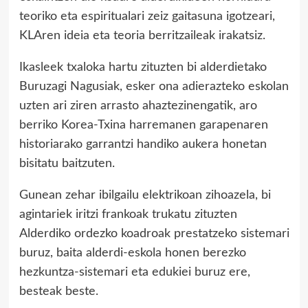
teoriko eta espiritualari zeiz gaitasuna igotzeari,
KLAren ideia eta teoria berritzaileak irakatsiz.
Ikasleek txaloka hartu zituzten bi alderdietako
Buruzagi Nagusiak, esker ona adierazteko eskolan
uzten ari ziren arrasto ahaztezinengatik, aro
berriko Korea-Txina harremanen garapenaren
historiarako garrantzi handiko aukera honetan
bisitatu baitzuten.
Gunean zehar ibilgailu elektrikoan zihoazela, bi
agintariek iritzi frankoak trukatu zituzten
Alderdiko ordezko koadroak prestatzeko sistemari
buruz, baita alderdi-eskola honen berezko
hezkuntza-sistemari eta edukiei buruz ere,
besteak beste.