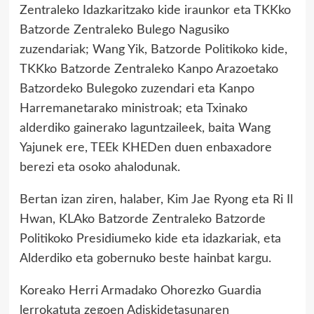
Zentraleko Idazkaritzako kide iraunkor eta TKKko
Batzorde Zentraleko Bulego Nagusiko
zuzendariak; Wang Yik, Batzorde Politikoko kide,
TKKko Batzorde Zentraleko Kanpo Arazoetako
Batzordeko Bulegoko zuzendari eta Kanpo
Harremanetarako ministroak; eta Txinako
alderdiko gainerako laguntzaileek, baita Wang
Yajunek ere, TEEk KHEDen duen enbaxadore
berezi eta osoko ahalodunak.
Bertan izan ziren, halaber, Kim Jae Ryong eta Ri Il
Hwan, KLAko Batzorde Zentraleko Batzorde
Politikoko Presidiumeko kide eta idazkariak, eta
Alderdiko eta gobernuko beste hainbat kargu.
Koreako Herri Armadako Ohorezko Guardia
lerrokatuta zegoen Adiskidetasunaren