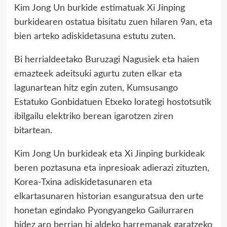
Kim Jong Un burkide estimatuak Xi Jinping
burkidearen ostatua bisitatu zuen hilaren 9an, eta
bien arteko adiskidetasuna estutu zuten.
Bi herrialdeetako Buruzagi Nagusiek eta haien
emazteek adeitsuki agurtu zuten elkar eta
lagunartean hitz egin zuten, Kumsusango
Estatuko Gonbidatuen Etxeko lorategi hostotsutik
ibilgailu elektriko berean igarotzen ziren
bitartean.
Kim Jong Un burkideak eta Xi Jinping burkideak
beren poztasuna eta inpresioak adierazi zituzten,
Korea-Txina adiskidetasunaren eta
elkartasunaren historian esanguratsua den urte
honetan egindako Pyongyangeko Gailurraren
bidez aro berrian bi aldeko harremanak garatzeko