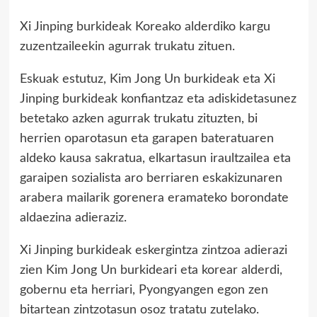
Xi Jinping burkideak Koreako alderdiko kargu
zuzentzaileekin agurrak trukatu zituen.
Eskuak estutuz, Kim Jong Un burkideak eta Xi
Jinping burkideak konfiantzaz eta adiskidetasunez
betetako azken agurrak trukatu zituzten, bi
herrien oparotasun eta garapen bateratuaren
aldeko kausa sakratua, elkartasun iraultzailea eta
garaipen sozialista aro berriaren eskakizunaren
arabera mailarik gorenera eramateko borondate
aldaezina adieraziz.
Xi Jinping burkideak eskergintza zintzoa adierazi
zien Kim Jong Un burkideari eta korear alderdi,
gobernu eta herriari, Pyongyangen egon zen
bitartean zintzotasun osoz tratatu zutelako.