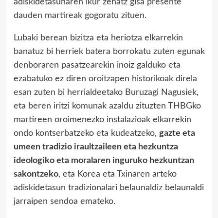
adiskidetasunaren ikur zehatz gisa presente
dauden martireak gogoratu zituen.
Lubaki berean bizitza eta heriotza elkarrekin
banatuz bi herriek batera borrokatu zuten egunak
denboraren pasatzearekin inoiz galduko eta
ezabatuko ez diren oroitzapen historikoak direla
esan zuten bi herrialdeetako Buruzagi Nagusiek,
eta beren iritzi komunak azaldu zituzten THBGko
martireen oroimenezko instalazioak elkarrekin
ondo kontserbatzeko eta kudeatzeko,
gazte eta
umeen tradizio iraultzaileen eta hezkuntza
ideologiko eta moralaren inguruko hezkuntzan
sakontzeko
, eta Korea eta Txinaren arteko
adiskidetasun tradizionalari belaunaldiz belaunaldi
jarraipen sendoa emateko.