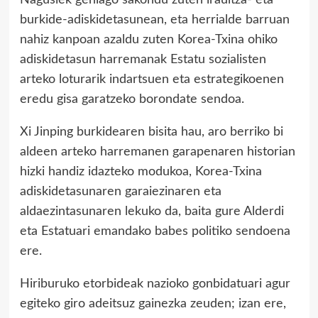
Nagusiek gehiago sakondu zuten iraultza- eta
burkide-adiskidetasunean, eta herrialde barruan
nahiz kanpoan azaldu zuten Korea-Txina ohiko
adiskidetasun harremanak Estatu sozialisten
arteko loturarik indartsuen eta estrategikoenen
eredu gisa garatzeko borondate sendoa.
Xi Jinping burkidearen bisita hau, aro berriko bi
aldeen arteko harremanen garapenaren historian
hizki handiz idazteko modukoa, Korea-Txina
adiskidetasunaren garaiezinaren eta
aldaezintasunaren lekuko da, baita gure Alderdi
eta Estatuari emandako babes politiko sendoena
ere.
Hiriburuko etorbideak nazioko gonbidatuari agur
egiteko giro adeitsuz gainezka zeuden; izan ere,