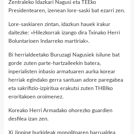
Zentraleko Idazkari Nagusi eta TEEko
Presidentearen, izenean lore-saski bat ezarri zen.
Lore-saskiaren zintan, idazkun hauek irakur
daitezke: «Hilezkorrak izango dira Txinako Herri
Boluntarioen Indarreko martiriak».
Bi herrialdeetako Buruzagi Nagusiek isilune bat
gorde zuten parte-hartzaileekin batera,
inperialisten inbasio armatuaren aurka korear
herriak egindako gerra santuan adore paregabea
eta sakrifizio-izpiritua erakutsi zuten THBIko
eroritakoen oroimenez.
Koreako Herri Armadako ohorezko guardien
desfilea izan zen.
Xi Jinping burkideak monolitoaren barrualdea