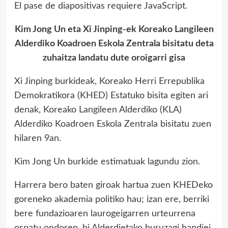
El pase de diapositivas requiere JavaScript.
Kim Jong Un eta Xi Jinping-ek Koreako Langileen
Alderdiko Koadroen Eskola Zentrala bisitatu deta
zuhaitza landatu dute oroigarri gisa
Xi Jinping burkideak, Koreako Herri Errepublika
Demokratikora (KHED) Estatuko bisita egiten ari
denak, Koreako Langileen Alderdiko (KLA)
Alderdiko Koadroen Eskola Zentrala bisitatu zuen
hilaren 9an.
Kim Jong Un burkide estimatuak lagundu zion.
Harrera bero baten giroak hartua zuen KHEDeko
goreneko akademia politiko hau; izan ere, berriki
bere fundazioaren laurogeigarren urteurrena