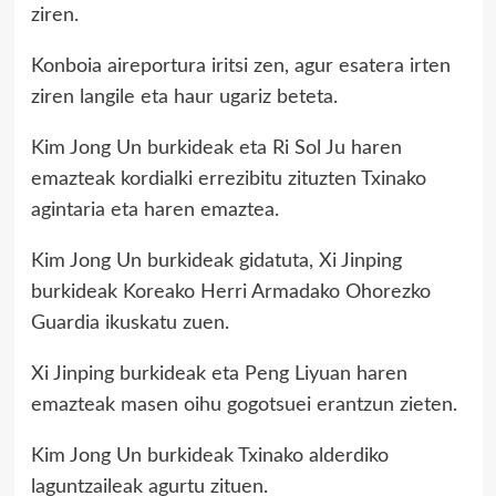
ziren.
Konboia aireportura iritsi zen, agur esatera irten
ziren langile eta haur ugariz beteta.
Kim Jong Un burkideak eta Ri Sol Ju haren
emazteak kordialki errezibitu zituzten Txinako
agintaria eta haren emaztea.
Kim Jong Un burkideak gidatuta, Xi Jinping
burkideak Koreako Herri Armadako Ohorezko
Guardia ikuskatu zuen.
Xi Jinping burkideak eta Peng Liyuan haren
emazteak masen oihu gogotsuei erantzun zieten.
Kim Jong Un burkideak Txinako alderdiko
laguntzaileak agurtu zituen.