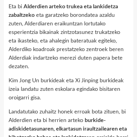
Eta bi
Alderdien arteko trukea eta lankidetza
zabaltzeko
eta garatzeko borondatea azaldu
zuten, Alderdiaren eraikuntzan lortutako
esperientzia bikainak zintzotasunez trukatzeko
eta ikasteko, eta ahalegin bateratuak egiteko,
Alderdiko koadroak prestatzeko zentroek beren
Alderdiak indartzeko merezi duten papera bete
dezaten.
Kim Jong Un burkideak eta Xi Jinping burkideak
izeia landatu zuten eskolara egindako bisitaren
oroigarri gisa.
Landatutako zuhaitz honek erroak bota zituen, bi
Alderdien eta bi herrien arteko
burkide-
adiskidetasunaren, elkartasun iraultzailearen eta