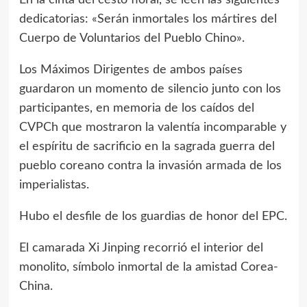
En la cinta del cesto floral, se leen las siguientes
dedicatorias: «Serán inmortales los mártires del
Cuerpo de Voluntarios del Pueblo Chino».
Los Máximos Dirigentes de ambos países
guardaron un momento de silencio junto con los
participantes, en memoria de los caídos del
CVPCh que mostraron la valentía incomparable y
el espíritu de sacrificio en la sagrada guerra del
pueblo coreano contra la invasión armada de los
imperialistas.
Hubo el desfile de los guardias de honor del EPC.
El camarada Xi Jinping recorrió el interior del
monolito, símbolo inmortal de la amistad Corea-
China.