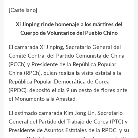
[Castellano]
Xi Jinping rinde homenaje a los mártires del
Cuerpo de Voluntarios del Pueblo Chino
El camarada Xi Jinping, Secretario General del
Comité Central del Partido Comunista de China
(PCCh) y Presidente de la República Popular
China (RPCh), quien realiza la visita estatal a la
República Popular Democrática de Corea
(RPDC), depositó el día 9 un cesto de flores ante
el Monumento a la Amistad.
El estimado camarada Kim Jong Un, Secretario
General del Partido del Trabajo de Corea (PTC) y
Presidente de Asuntos Estatales de la RPDC, y su