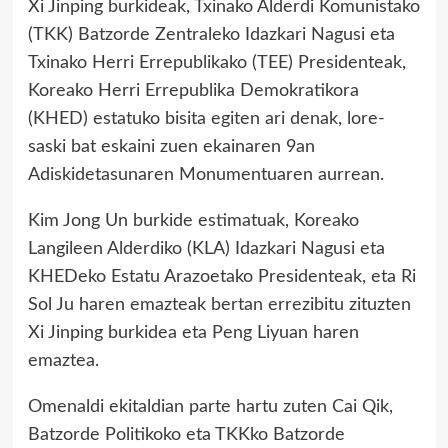
Xi Jinping burkideak, Txinako Alderdi Komunistako
(TKK) Batzorde Zentraleko Idazkari Nagusi eta
Txinako Herri Errepublikako (TEE) Presidenteak,
Koreako Herri Errepublika Demokratikora
(KHED) estatuko bisita egiten ari denak, lore-
saski bat eskaini zuen ekainaren 9an
Adiskidetasunaren Monumentuaren aurrean.
Kim Jong Un burkide estimatuak, Koreako
Langileen Alderdiko (KLA) Idazkari Nagusi eta
KHEDeko Estatu Arazoetako Presidenteak, eta Ri
Sol Ju haren emazteak bertan errezibitu zituzten
Xi Jinping burkidea eta Peng Liyuan haren
emaztea.
Omenaldi ekitaldian parte hartu zuten Cai Qik,
Batzorde Politikoko eta TKKko Batzorde