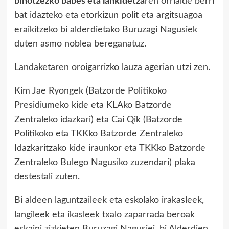
bihotzezko babes eta lankidetza
ren orrialde berri
bat idazteko eta etorkizun polit eta argitsuagoa
eraikitzeko bi alderdietako Buruzagi Nagusiek
duten asmo noblea bereganatuz.
Landaketaren oroigarrizko lauza agerian utzi zen.
Kim Jae Ryongek (Batzorde Politikoko
Presidiumeko kide eta KLAko Batzorde
Zentraleko idazkari) eta Cai Qik (Batzorde
Politikoko eta TKKko Batzorde Zentraleko
Idazkaritzako kide iraunkor eta TKKko Batzorde
Zentraleko Bulego Nagusiko zuzendari) plaka
destestali zuten.
Bi aldeen laguntzaileek eta eskolako irakasleek,
langileek eta ikasleek txalo zaparrada beroak