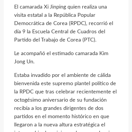
El camarada Xi Jinping quien realiza una
visita estatal a la República Popular
Democrática de Corea (RPDC), recorrió el
día 9 la Escuela Central de Cuadros del
Partido del Trabajo de Corea (PTC).
Le acompañó el estimado camarada
Kim
Jong Un
.
Estaba invadido por el ambiente de cálida
bienvenida este supremo plantel político de
la RPDC que tras celebrar recientemente el
octogésimo aniversario de su fundación
recibía a los grandes dirigentes de dos
partidos en el momento histórico en que
llegaron a la nueva altura estratégica el