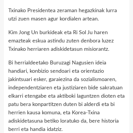
Txinako Presidentea zeraman hegazkinak lurra
utzi zuen masen agur kordialen artean.
Kim Jong Un burkideak eta Ri Sol Ju haren
emazteak eskua astindu zuten denbora luzez
Txinako herriaren adiskidetasun misiorantz.
Bi herrialdeetako Buruzagi Nagusien ideia
handiari, konbizio sendoari eta orientazio
jakintsuari esker, garaiezina da sozialismoaren,
independentziaren eta justiziaren bide sakratuan
elkarri etengabe eta aktiboki laguntzen dioten eta
patu bera konpartitzen duten bi alderdi eta bi
herrien kausa komuna, eta Korea-Txina
adiskidetasuna betiko loratuko da, bere historia
berri eta handia idatziz.