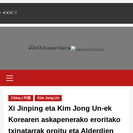
Saltar
Twitter
YouTube
Telegram
Facebook
al
contenido
Menú
primario
China | 中国
Kim Jong Un
Xi Jinping eta Kim Jong Un-ek
Korearen askapenerako eroritako
txinatarrak oroitu eta Alderdien