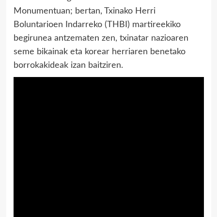
Monumentuan; bertan, Txinako Herri
Boluntarioen Indarreko (THBI) martireekiko
begirunea antzematen zen, txinatar nazioaren
seme bikainak eta korear herriaren benetako
borrokakideak izan baitziren.