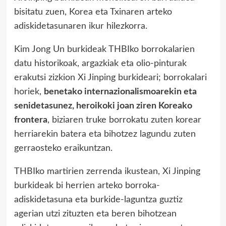
bisitatu zuen, Korea eta Txinaren arteko
adiskidetasunaren ikur hilezkorra.
Kim Jong Un burkideak THBIko borrokalarien
datu historikoak, argazkiak eta olio-pinturak
erakutsi zizkion Xi Jinping burkideari; borrokalari
horiek,
benetako internazionalismoarekin eta
senidetasunez, heroikoki joan ziren Koreako
frontera
, biziaren truke borrokatu zuten korear
herriarekin batera eta bihotzez lagundu zuten
gerraosteko eraikuntzan.
THBIko martirien zerrenda ikustean, Xi Jinping
burkideak bi herrien arteko borroka-
adiskidetasuna eta burkide-laguntza guztiz
agerian utzi zituzten eta beren bihotzean