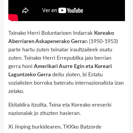
Txinako Herri Boluntarioen Indarrak
Koreako
Aberriaren Askapenerako Gerra
n (1950-1953)
parte hartu zuten txinatar iraultzaileek osatu
zuten. Txinako Herri Errepublika jaio berrian
gerra honi
Amerikari Aurre Egin eta Koreari
Laguntzeko Gerra
deitu zioten, bi Estatu
sozialisten borroka bateratu internazionalista izan
zelako.
Ekitaldira itzulita, Txina eta Koreako ereserki
nazionalak jo zituzten hasieran.
Xi Jinping burkidearen, TKKko Batzorde