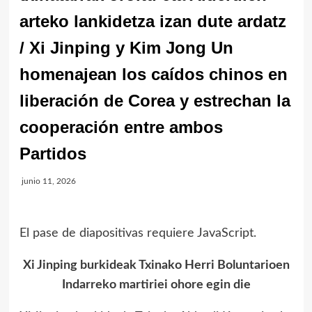
arteko lankidetza izan dute ardatz
/ Xi Jinping y Kim Jong Un
homenajean los caídos chinos en
liberación de Corea y estrechan la
cooperación entre ambos
Partidos
junio 11, 2026
El pase de diapositivas requiere JavaScript.
Xi Jinping burkideak Txinako Herri Boluntarioen
Indarreko martiriei ohore egin die