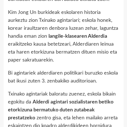
Kim Jong Un burkideak eskolaren historia
aurkeztu zion Txinako agintariari; eskola honek,
korear iraultzaren denbora luzean zehar, laguntza
handia eman zion
langile-klasearen Alderdia
eraikitzeko kausa betetzeari, Alderdiaren leinua
eta haren etorkizuna bermatzen dituen misio eta
paper sakratuarekin.
Bi agintariek alderdiaren politikari buruzko eskola
bat ikusi zuten 3. zenbakiko auditorioan.
Txinako agintariak baloratu zuenez, eskola bikain
egokitu da
Alderdi agintari sozialistaren betiko
etorkizuna bermatuko duten zutabeak
prestatzeko
zentro gisa, eta lehen mailako arreta
eskaintzen dio koadro alderdikideen hornidura