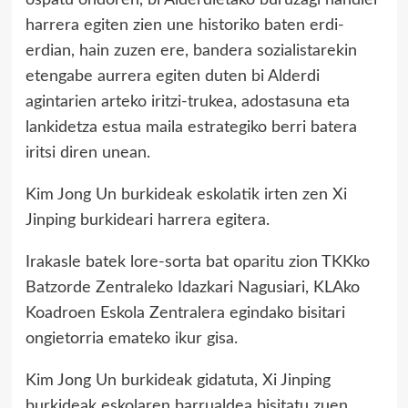
ospatu ondoren, bi Alderdietako buruzagi handiei
harrera egiten zien une historiko baten erdi-
erdian, hain zuzen ere, bandera sozialistarekin
etengabe aurrera egiten duten bi Alderdi
agintarien arteko iritzi-trukea, adostasuna eta
lankidetza estua maila estrategiko berri batera
iritsi diren unean.
Kim Jong Un burkideak eskolatik irten zen Xi
Jinping burkideari harrera egitera.
Irakasle batek lore-sorta bat oparitu zion TKKko
Batzorde Zentraleko Idazkari Nagusiari, KLAko
Koadroen Eskola Zentralera egindako bisitari
ongietorria emateko ikur gisa.
Kim Jong Un burkideak gidatuta, Xi Jinping
burkideak eskolaren barrualdea bisitatu zuen.