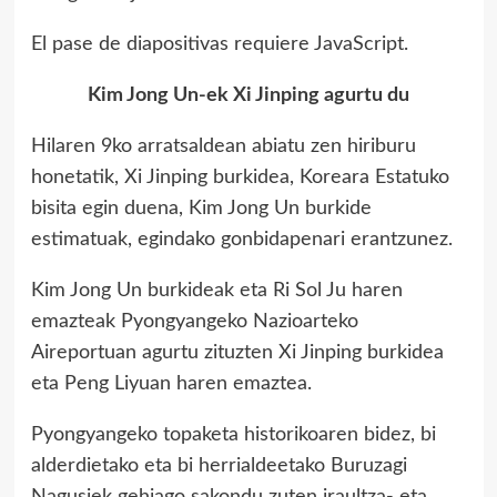
El pase de diapositivas requiere JavaScript.
Kim Jong Un-ek Xi Jinping agurtu du
Hilaren 9ko arratsaldean abiatu zen hiriburu
honetatik, Xi Jinping burkidea, Koreara Estatuko
bisita egin duena, Kim Jong Un burkide
estimatuak, egindako gonbidapenari erantzunez.
Kim Jong Un burkideak eta Ri Sol Ju haren
emazteak Pyongyangeko Nazioarteko
Aireportuan agurtu zituzten Xi Jinping burkidea
eta Peng Liyuan haren emaztea.
Pyongyangeko topaketa historikoaren bidez, bi
alderdietako eta bi herrialdeetako Buruzagi