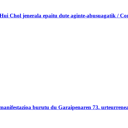
Hui Chol jenerala epaitu dute aginte-abusuagatik / Core
 manifestazioa burutu du Garaipenaren 73. urteurrene