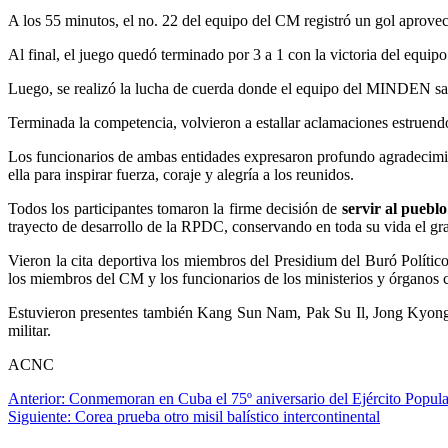
A los 55 minutos, el no. 22 del equipo del CM registró un gol aprove
Al final, el juego quedó terminado por 3 a 1 con la victoria del equ
Luego, se realizó la lucha de cuerda donde el equipo del MINDEN sali
Terminada la competencia, volvieron a estallar aclamaciones estruend
Los funcionarios de ambas entidades expresaron profundo agradecimient
ella para inspirar fuerza, coraje y alegría a los reunidos.
Todos los participantes tomaron la firme decisión de
servir al pueblo
trayecto de desarrollo de la RPDC, conservando en toda su vida el gra
Vieron la cita deportiva los miembros del Presidium del Buró Polí
los miembros del CM y los funcionarios de los ministerios y órganos c
Estuvieron presentes también Kang Sun Nam, Pak Su Il, Jong Kyong T
militar.
ACNC
Navegación
Anterior:
Conmemoran en Cuba el 75º aniversario del Ejército Popul
Siguiente:
Corea prueba otro misil balístico intercontinental
de