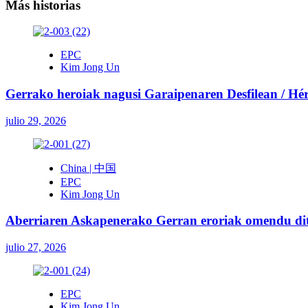
entradas
Más historias
EPC
Kim Jong Un
Gerrako heroiak nagusi Garaipenaren Desfilean / Héroe
julio 29, 2026
China | 中国
EPC
Kim Jong Un
Aberriaren Askapenerako Gerran eroriak omendu ditu
julio 27, 2026
EPC
Kim Jong Un