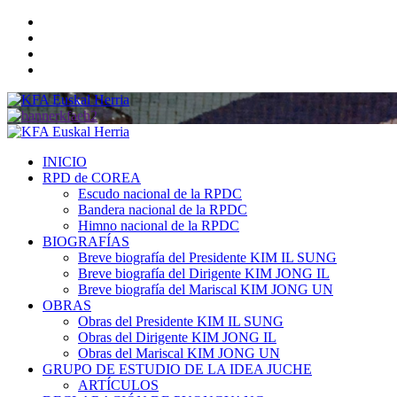
Saltar
Twitter
al
YouTube
contenido
Telegram
Facebook
Menú
primario
INICIO
RPD de COREA
Escudo nacional de la RPDC
Bandera nacional de la RPDC
Himno nacional de la RPDC
BIOGRAFÍAS
Breve biografía del Presidente KIM IL SUNG
Breve biografía del Dirigente KIM JONG IL
Breve biografía del Mariscal KIM JONG UN
OBRAS
Obras del Presidente KIM IL SUNG
Obras del Dirigente KIM JONG IL
Obras del Mariscal KIM JONG UN
GRUPO DE ESTUDIO DE LA IDEA JUCHE
ARTÍCULOS