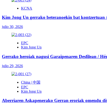
KCNA
Kim Jong Un gerrako beteranoekin bat kontzertuan / 
julio 30, 2026
EPC
Kim Jong Un
Gerrako heroiak nagusi Garaipenaren Desfilean / Héroe
julio 29, 2026
China | 中国
EPC
Kim Jong Un
Aberriaren Askapenerako Gerran eroriak omendu ditu