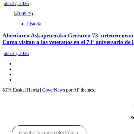
julio 27, 2026
Historia
Aberriaren Askapenerako Gerraren 73. urteurrenean, 
Corea visitan a los veteranos en el 73º aniversario de
julio 25, 2026
Twitter
YouTube
Telegram
Facebook
KFA Euskal Herria
|
CoverNews
por AF themes.
S
Escribe
tu