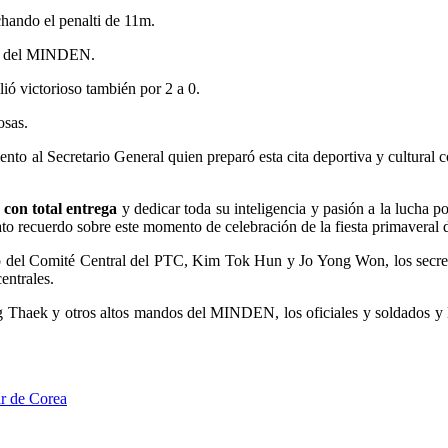
chando el penalti de 11m.
ipo del MINDEN.
ó victorioso también por 2 a 0.
osas.
o al Secretario General quien preparó esta cita deportiva y cultural co
 con total entrega
y dedicar toda su inteligencia y pasión a la lucha po
to recuerdo sobre este momento de celebración de la fiesta primaveral de
tico del Comité Central del PTC, Kim Tok Hun y Jo Yong Won, los secr
entrales.
haek y otros altos mandos del MINDEN, los oficiales y soldados y lo
ar de Corea