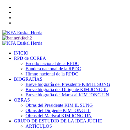
Saltar
Twitter
al
YouTube
contenido
Telegram
Facebook
Menú
primario
INICIO
RPD de COREA
Escudo nacional de la RPDC
Bandera nacional de la RPDC
Himno nacional de la RPDC
BIOGRAFÍAS
Breve biografía del Presidente KIM IL SUNG
Breve biografía del Dirigente KIM JONG IL
Breve biografía del Mariscal KIM JONG UN
OBRAS
Obras del Presidente KIM IL SUNG
Obras del Dirigente KIM JONG IL
Obras del Mariscal KIM JONG UN
GRUPO DE ESTUDIO DE LA IDEA JUCHE
ARTÍCULOS