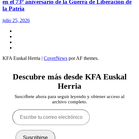
en el 73º aniversario de la Guerra de Liberación de
la Patria
julio 25, 2026
Twitter
YouTube
Telegram
Facebook
KFA Euskal Herria
|
CoverNews
por AF themes.
Descubre más desde KFA Euskal
Herria
Suscríbete ahora para seguir leyendo y obtener acceso al
archivo completo.
Escribe
tu
correo
electrónico…
Suscribirse