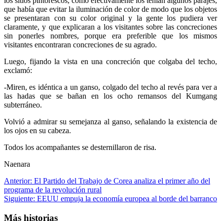
los sitios pintorescos, como efectivamente los tenían algunos parajes,
que había que evitar la iluminación de color de modo que los objetos
se presentaran con su color original y la gente los pudiera ver
claramente, y que explicaran a los visitantes sobre las concreciones
sin ponerles nombres, porque era preferible que los mismos
visitantes encontraran concreciones de su agrado.
Luego, fijando la vista en una concreción que colgaba del techo,
exclamó:
-Miren, es idéntica a un ganso, colgado del techo al revés para ver a
las hadas que se bañan en los ocho remansos del Kumgang
subterráneo.
Volvió a admirar su semejanza al ganso, señalando la existencia de
los ojos en su cabeza.
Todos los acompañantes se desternillaron de risa.
Naenara
Navegación
Anterior:
El Partido del Trabajo de Corea analiza el primer año del
programa de la revolución rural
de
Siguiente:
EEUU empuja la economía europea al borde del barranco
entradas
Más historias