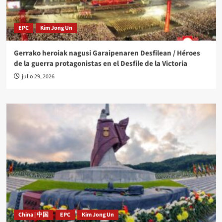
EPC
Kim Jong Un
Gerrako heroiak nagusi Garaipenaren Desfilean / Héroes
de la guerra protagonistas en el Desfile de la Victoria
julio 29, 2026
China | 中国
EPC
Kim Jong Un