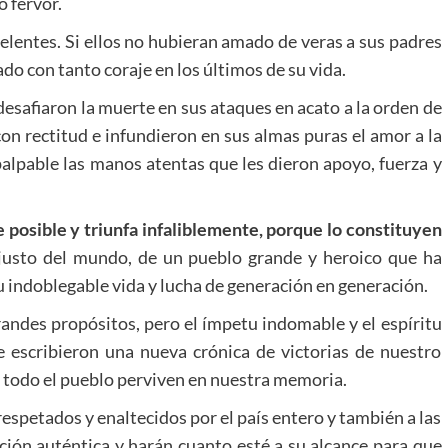
 fervor.
elentes. Si ellos no hubieran amado de veras a sus padres
ado con tanto coraje en los últimos de su vida.
desafiaron la muerte en sus ataques en acato a la orden de
on rectitud e infundieron en sus almas puras el amor a la
 palpable las manos atentas que les dieron apoyo, fuerza y
e posible y triunfa infaliblemente, porque lo constituyen
 justo del mundo, de un pueblo grande y heroico que ha
 indoblegable vida y lucha de generación en generación.
randes propósitos, pero el ímpetu indomable y el espíritu
e escribieron una nueva crónica de victorias de nuestro
 todo el pueblo perviven en nuestra memoria.
respetados y enaltecidos por el país entero y también a las
ción auténtica y harán cuanto esté a su alcance para que