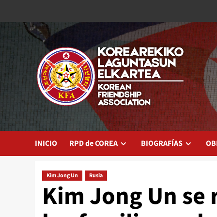
Saltar
al
contenido
INICIO
RPD de COREA
BIOGRAFÍAS
OB
Kim Jong Un
Rusia
Kim Jong Un se 