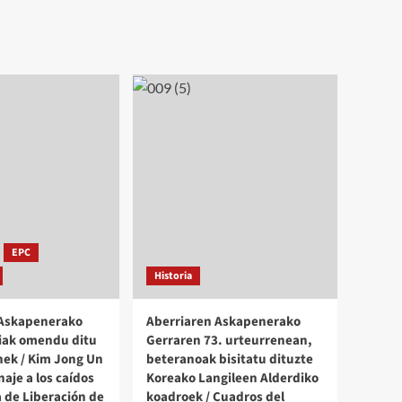
EPC
Historia
 Askapenerako
Aberriaren Askapenerako
iak omendu ditu
Gerraren 73. urteurrenean,
ek / Kim Jong Un
beteranoak bisitatu dituzte
aje a los caídos
Koreako Langileen Alderdiko
a de Liberación de
koadroek / Cuadros del