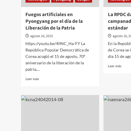
Parti
del
Fuegos artificiales en
La RPDC d
Traba
Pyongyang por el día de la
campanada
de
Liberación de la Patria
estándar
Corea
agosto 16, 2015
agosto 16, 2
https://youtu.be/4lINC_Ha-FY La
En la Repúb
República Popular Democrática de
de Corea se i
Corea acogió el 15 de agosto, 70º
día 15 de ago
aniversario de la liberación de la
Leer
Leer más
patria....
más
sobre
Leer
Leer más
La
más
RPDC
sobre
da
Fuegos
la
artificiales
prime
en
camp
Pyongyang
de
por
la
el
nueva
día