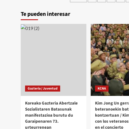
KIM
de
recibirá
JONG
un
Te pueden interesar
entradas
UN
premio
en
como
la
«estadista
IV
global»
Confe
Nacio
de
Veter
Gazteria / Juventud
KCNA
Koreako Gazteria Abertzale
Kim Jong Un gerr
Sozialistaren Batasunak
beteranoekin bat
manifestazioa burutu du
kontzertuan / Ki
Garaipenaren 73.
con los veteranos
urteurrenean
en el concierto