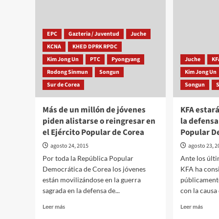
EPC
Gazteria / Juventud
Juche
KCNA
KHED DPRK RPDC
Kim Jong Un
PTC
Pyongyang
Juche
KF
Rodong Sinmun
Songun
Kim Jong Un
Sur de Corea
Songun
Más de un millón de jóvenes
KFA estará
piden alistarse o reingresar en
la defensa
el Ejército Popular de Corea
Popular D
agosto 24, 2015
agosto 23, 2
Por toda la República Popular
Ante los últ
Democrática de Corea los jóvenes
KFA ha consi
están movilizándose en la guerra
públicament
sagrada en la defensa de...
con la causa 
Leer
Leer
Leer más
Leer más
más
más