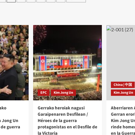
RPDC
el
62º
Aniversario
de
la
rencia
Victoria
nal
en
la
anos
guerra
China | 中国
EPC
Kim Jong Un
Kim Jong Un
ako
Gerrako heroiak nagusi
Aberriaren
Garaipenaren Desfilean /
Gerran eror
m Jong Un
Héroes de la guerra
Kim Jong Un
 de guerra
protagonistas en el Desfile de
rinde homen
la Victoria
en la Guerr