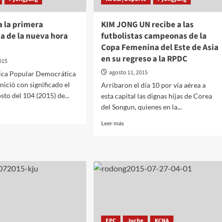
do
a la primera
KIM JONG UN recibe a las
jo
 de la nueva hora
futbolistas campeonas de la
Copa Femenina del Este de Asia
en su regreso a la RPDC
015
agosto 11, 2015
lica Popular Democrática
nició con significado el
Arribaron el día 10 por vía aérea a
sto del 104 (2015) de...
esta capital las dignas hijas de Corea
del Songun, quienes en la...
Leer
Leer más
más
sobre
KIM
JONG
UN
ra
recibe
anada
a
las
futbolistas
campeonas
EPC
Juche
KCNA