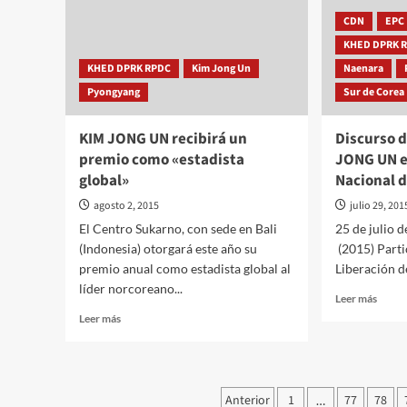
hora
de
están
CDN
EPC
la
Liberación
KHED DPRK 
de
KHED DPRK RPDC
Kim Jong Un
Naenara
la
Pyongyang
Sur de Corea
Patria
KIM JONG UN recibirá un
Discurso d
premio como «estadista
JONG UN en
global»
Nacional 
agosto 2, 2015
julio 29, 201
El Centro Sukarno, con sede en Bali
25 de julio 
(Indonesia) otorgará este año su
(2015) Parti
premio anual como estadista global al
Liberación de
líder norcoreano...
Leer
Leer más
más
Leer
Leer más
sobre
más
Discu
sobre
de
KIM
felici
JONG
Paginación
Anterior
1
77
78
…
de
UN