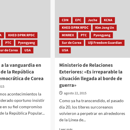
CDN
EPC
Juche
KCNA
KHED DPRK RPDC
Kim Jong Un
A
KHED DPRK RPDC
MINREX
PTC
Pyongyang
PTC
Pyongyang
Sur de Corea
Ulji Freedom Guardian
Sur de Corea
USA
USA
 a la vanguardia en
Ministerio de Relaciones
 de la República
Exteriores: «Es irreparable la
emocrática de Corea
situación llegada al borde de
guerra»
015
agosto 22, 2015
imos acontecimientos la
derado oportuno insistir
Como ya ha transcendido, el pasado
e en su fiel compromiso
día 20, los títeres surcoreanos
de la República Popular...
volvieron a perpetrar en alrededores
de la Línea de...
Leer
Leer más