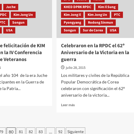
de
dar
Juche
KHED DPRK RPDC
Kim Il Sung
la
Copa
RPDC
Kim Jong Un
Kim Jong Il
Kim Jong Un
PTC
Femenina
PTC
Songun
Pyongyang
Rodong Sinmun
del
USA
Songun
Sur de Corea
USA
Este
de
Asia
e felicitación de KIM
Celebraron en la RPDC el 62º
en
 la IV Conferencia
Aniversario de la Victoria en la
su
de Veteranos
guerra
regreso
a
5
julio 28, 2015
la
del año 104 de la era Juche
Los militares y civiles de la República
RPDC
cipantes en la Guerra de
Popular Democrática de Corea
 la Patria...
celebraron con significación el 62º
aniversario de la victoria...
Leer
Leer más
más
rso
sobre
Celebraron
tación
en
79
81
82
83
92
Siguiente
80
…
la