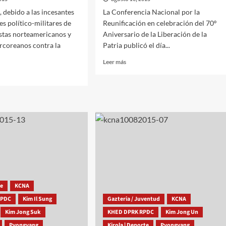
, debido a las incesantes
La Conferencia Nacional por la
s político-militares de
Reunificación en celebración del 70º
istas norteamericanos y
Aniversario de la Liberación de la
urcoreanos contra la
Patria publicó el día...
Leer
Leer más
más
sobre
Conferencia
Nacional
por
la
reunificación
publica
un
ón
llamamiento
ada
a
toda
encia
la
he
KCNA
nación
é
RPDC
Kim Il Sung
Gazteria / Juventud
KCNA
coreana
r
Kim Jong Suk
KHED DPRK RPDC
Kim Jong Un
al
Pyongyang
Kirola | Deporte
Pyongyang