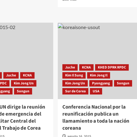
más
sobre
Ministerio
de
Relaciones
ardia
Exteriores:
«Es
irreparable
sa
la
situación
llegada
lica
Juche
KCNA
KHED DPRK RPDC
al
ar
borde
Juche
KCNA
Kim Il Sung
Kim Jong Il
rática
de
RPDC
Kim Jong Un
Kim Jong Un
Pyongyang
Songun
guerra»
ngyang
Songun
Sur de Corea
USA
N dirige la reunión
Conferencia Nacional por la
de emergencia del
reunificación publica un
itar Central del
llamamiento a toda la nación
l Trabajo de Corea
coreana
015
agosto 16, 2015