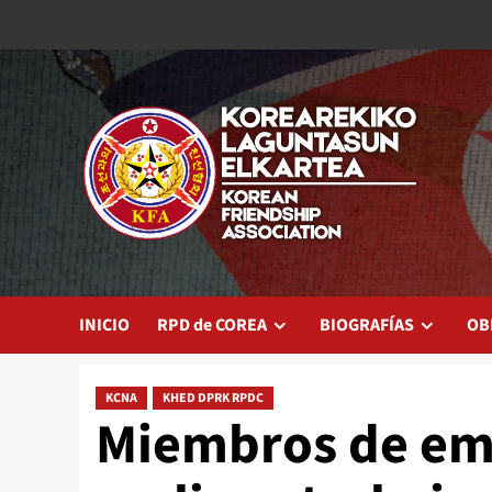
Saltar
al
contenido
INICIO
RPD de COREA
BIOGRAFÍAS
OB
KCNA
KHED DPRK RPDC
Miembros de emb