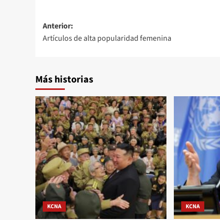
Navegación
Anterior:
Artículos de alta popularidad femenina
de
entradas
Más historias
KCNA
KCNA