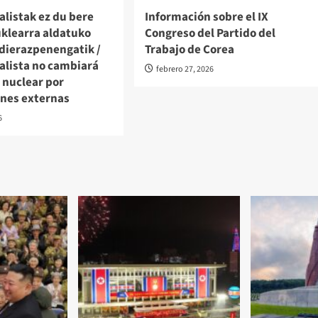
alistak ez du bere
Información sobre el IX
uklearra aldatuko
Congreso del Partido del
dierazpenengatik /
Trabajo de Corea
alista no cambiará
febrero 27, 2026
 nuclear por
ones externas
6