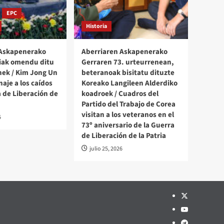
EPC
Historia
 Askapenerako
Aberriaren Askapenerako
iak omendu ditu
Gerraren 73. urteurrenean,
ek / Kim Jong Un
beteranoak bisitatu dituzte
aje a los caídos
Koreako Langileen Alderdiko
a de Liberación de
koadroek / Cuadros del
Partido del Trabajo de Corea
visitan a los veteranos en el
6
73º aniversario de la Guerra
de Liberación de la Patria
julio 25, 2026
Twitter
YouTube
Telegram