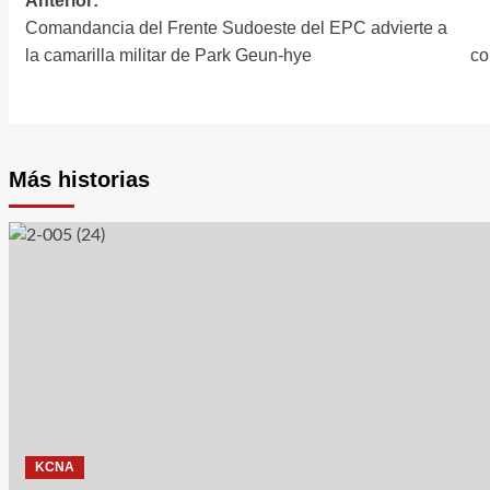
Anterior:
Navegación
Comandancia del Frente Sudoeste del EPC advierte a
de
la camarilla militar de Park Geun-hye
co
entradas
Más historias
KCNA