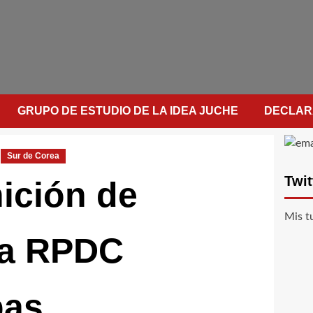
GRUPO DE ESTUDIO DE LA IDEA JUCHE
DECLAR
Sur de Corea
Twit
nición de
Mis t
la RPDC
pas