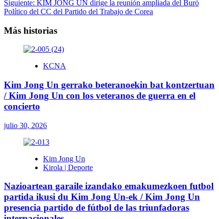
Siguiente:
KIM JONG UN dirige la reunión ampliada del Buró
entradas
Político del CC del Partido del Trabajo de Corea
Más historias
KCNA
Kim Jong Un gerrako beteranoekin bat kontzertuan
/ Kim Jong Un con los veteranos de guerra en el
concierto
julio 30, 2026
Kim Jong Un
Kirola | Deporte
Nazioartean garaile izandako emakumezkoen futbol
partida ikusi du Kim Jong Un-ek / Kim Jong Un
presencia partido de fútbol de las triunfadoras
internacionales