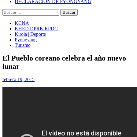
DECLARACIÓN DE PYONGYANG
Buscar:
KCNA
KHED DPRK RPDC
Kirola | Deporte
Pyongyang
Turismo
El Pueblo coreano celebra el año nuevo
lunar
febrero 19, 2015