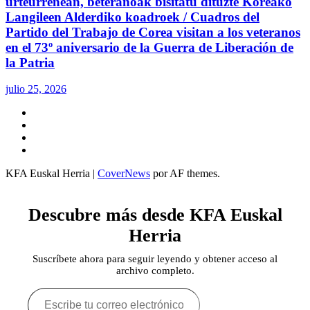
urteurrenean, beteranoak bisitatu dituzte Koreako
Langileen Alderdiko koadroek / Cuadros del
Partido del Trabajo de Corea visitan a los veteranos
en el 73º aniversario de la Guerra de Liberación de
la Patria
julio 25, 2026
Twitter
YouTube
Telegram
Facebook
KFA Euskal Herria
|
CoverNews
por AF themes.
Descubre más desde KFA Euskal
Herria
Suscríbete ahora para seguir leyendo y obtener acceso al
archivo completo.
Escribe
tu