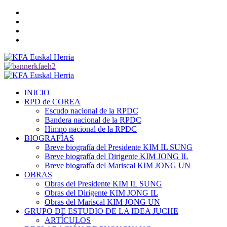
Saltar
Twitter
al
YouTube
contenido
Telegram
Facebook
Menú
primario
INICIO
RPD de COREA
Escudo nacional de la RPDC
Bandera nacional de la RPDC
Himno nacional de la RPDC
BIOGRAFÍAS
Breve biografía del Presidente KIM IL SUNG
Breve biografía del Dirigente KIM JONG IL
Breve biografía del Mariscal KIM JONG UN
OBRAS
Obras del Presidente KIM IL SUNG
Obras del Dirigente KIM JONG IL
Obras del Mariscal KIM JONG UN
GRUPO DE ESTUDIO DE LA IDEA JUCHE
ARTÍCULOS