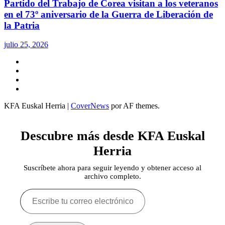
Partido del Trabajo de Corea visitan a los veteranos
en el 73º aniversario de la Guerra de Liberación de
la Patria
julio 25, 2026
Twitter
YouTube
Telegram
Facebook
KFA Euskal Herria
|
CoverNews
por AF themes.
Descubre más desde KFA Euskal
Herria
Suscríbete ahora para seguir leyendo y obtener acceso al
archivo completo.
Escribe
tu
correo
electrónico…