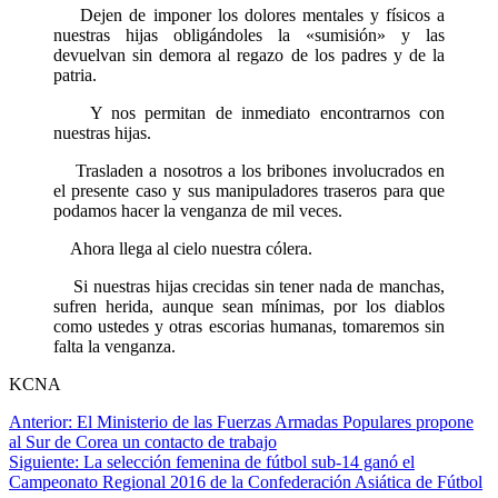
Dejen de imponer los dolores mentales y físicos a
nuestras hijas obligándoles la «sumisión» y las
devuelvan sin demora al regazo de los padres y de la
patria.
Y nos permitan de inmediato encontrarnos con
nuestras hijas.
Trasladen a nosotros a los bribones involucrados en
el presente caso y sus manipuladores traseros para que
podamos hacer la venganza de mil veces.
Ahora llega al cielo nuestra cólera.
Si nuestras hijas crecidas sin tener nada de manchas,
sufren herida, aunque sean mínimas, por los diablos
como ustedes y otras escorias humanas, tomaremos sin
falta la venganza.
KCNA
Navegación
Anterior:
El Ministerio de las Fuerzas Armadas Populares propone
al Sur de Corea un contacto de trabajo
de
Siguiente:
La selección femenina de fútbol sub-14 ganó el
entradas
Campeonato Regional 2016 de la Confederación Asiática de Fútbol