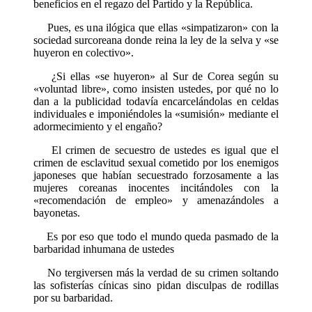
beneficios en el regazo del Partido y la República.
Pues, es una ilógica que ellas «simpatizaron» con la
sociedad surcoreana donde reina la ley de la selva y «se
huyeron en colectivo».
¿Si ellas «se huyeron» al Sur de Corea según su
«voluntad libre», como insisten ustedes, por qué no lo
dan a la publicidad todavía encarcelándolas en celdas
individuales e imponiéndoles la «sumisión» mediante el
adormecimiento y el engaño?
El crimen de secuestro de ustedes es igual que el
crimen de esclavitud sexual cometido por los enemigos
japoneses que habían secuestrado forzosamente a las
mujeres coreanas inocentes incitándoles con la
«recomendación de empleo» y amenazándoles a
bayonetas.
Es por eso que todo el mundo queda pasmado de la
barbaridad inhumana de ustedes
No tergiversen más la verdad de su crimen soltando
las sofisterías cínicas sino pidan disculpas de rodillas
por su barbaridad.