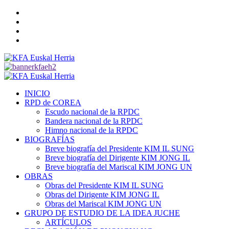
Saltar
Twitter
al
YouTube
contenido
Telegram
Facebook
Menú
primario
INICIO
RPD de COREA
Escudo nacional de la RPDC
Bandera nacional de la RPDC
Himno nacional de la RPDC
BIOGRAFÍAS
Breve biografía del Presidente KIM IL SUNG
Breve biografía del Dirigente KIM JONG IL
Breve biografía del Mariscal KIM JONG UN
OBRAS
Obras del Presidente KIM IL SUNG
Obras del Dirigente KIM JONG IL
Obras del Mariscal KIM JONG UN
GRUPO DE ESTUDIO DE LA IDEA JUCHE
ARTÍCULOS