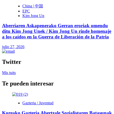
China | 中国
EPC
Kim Jong Un
Aberriaren Askapenerako Gerran eroriak omendu
ditu Kim Jong Unek / Kim Jong Un rinde homenaje
a los caídos en la Guerra de Liberación de la Patria
julio 27, 2026
Twitter
Mis tuits
Te pueden interesar
Gazteria / Juventud
Koreako Gazteria Abertzale Sozialistaren Batasunak