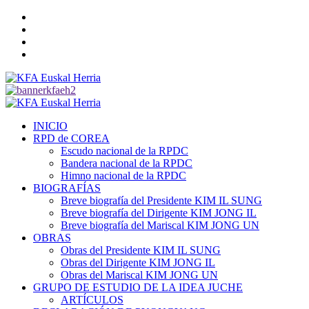
Saltar
Twitter
al
YouTube
contenido
Telegram
Facebook
Menú
primario
INICIO
RPD de COREA
Escudo nacional de la RPDC
Bandera nacional de la RPDC
Himno nacional de la RPDC
BIOGRAFÍAS
Breve biografía del Presidente KIM IL SUNG
Breve biografía del Dirigente KIM JONG IL
Breve biografía del Mariscal KIM JONG UN
OBRAS
Obras del Presidente KIM IL SUNG
Obras del Dirigente KIM JONG IL
Obras del Mariscal KIM JONG UN
GRUPO DE ESTUDIO DE LA IDEA JUCHE
ARTÍCULOS