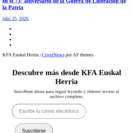
en el 73º aniversario de la Guerra de Liberación de
la Patria
julio 25, 2026
Twitter
YouTube
Telegram
Facebook
KFA Euskal Herria
|
CoverNews
por AF themes.
Descubre más desde KFA Euskal
Herria
Suscríbete ahora para seguir leyendo y obtener acceso al
archivo completo.
Escribe
tu
correo
electrónico…
Suscribirse