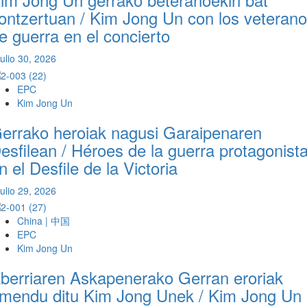
ontzertuan / Kim Jong Un con los veteran
e guerra en el concierto
julio 30, 2026
EPC
Kim Jong Un
errako heroiak nagusi Garaipenaren
esfilean / Héroes de la guerra protagonist
n el Desfile de la Victoria
julio 29, 2026
China | 中国
EPC
Kim Jong Un
berriaren Askapenerako Gerran eroriak
mendu ditu Kim Jong Unek / Kim Jong Un