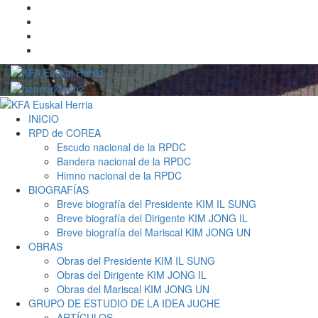
Saltar
Twitter
al
YouTube
contenido
Telegram
Facebook
Menú
primario
INICIO
RPD de COREA
Escudo nacional de la RPDC
Bandera nacional de la RPDC
Himno nacional de la RPDC
BIOGRAFÍAS
Breve biografía del Presidente KIM IL SUNG
Breve biografía del Dirigente KIM JONG IL
Breve biografía del Mariscal KIM JONG UN
OBRAS
Obras del Presidente KIM IL SUNG
Obras del Dirigente KIM JONG IL
Obras del Mariscal KIM JONG UN
GRUPO DE ESTUDIO DE LA IDEA JUCHE
ARTÍCULOS