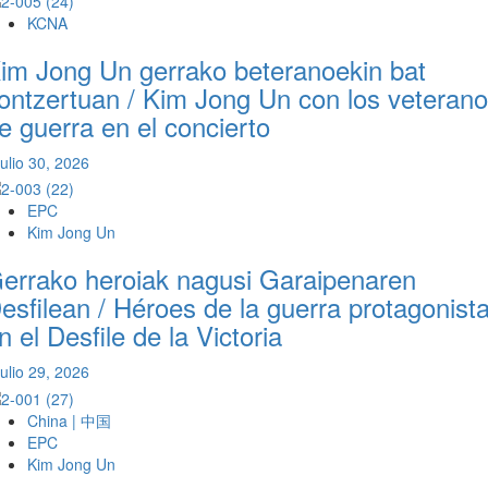
KCNA
im Jong Un gerrako beteranoekin bat
ontzertuan / Kim Jong Un con los veteran
e guerra en el concierto
julio 30, 2026
EPC
Kim Jong Un
errako heroiak nagusi Garaipenaren
esfilean / Héroes de la guerra protagonist
n el Desfile de la Victoria
julio 29, 2026
China | 中国
EPC
Kim Jong Un