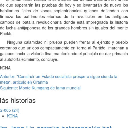
de que superarán las pruebas de hoy y se levantarán de nuevo los
habitantes fieles de zonas septentrionales quienes defienden con
firmeza los patrimonios eternos de la revolución en los antiguos
campos de batalla revolucionaria donde está impregnada la historia
de lucha antijaponesa de los grandes hombres sin iguales del monte
Paektu.
Ninguna calamidad ni prueba pueden frenar al ejército y pueblo
coreanos que unidos compactamente en torno al Partido, marchan a
galopes hacia la victoria final manteniendo el principio de dar primacía
al autofortalecimiento, concluye.
KCNA
Navegación
Anterior:
"Construir un Estado socialista próspero sigue siendo la
meta", artículo en Granma
de
Siguiente:
Monte Kumgang de fama mundial
entradas
ás historias
KCNA
im Jong Un gerrako beteranoekin bat