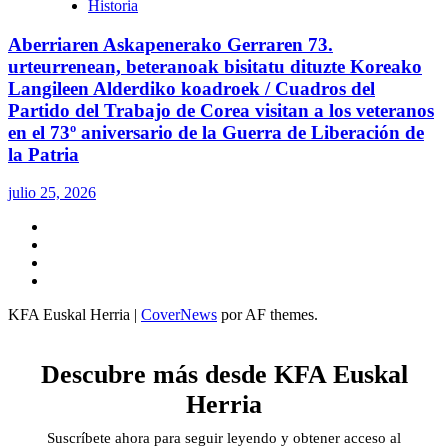
Historia
Aberriaren Askapenerako Gerraren 73.
urteurrenean, beteranoak bisitatu dituzte Koreako
Langileen Alderdiko koadroek / Cuadros del
Partido del Trabajo de Corea visitan a los veteranos
en el 73º aniversario de la Guerra de Liberación de
la Patria
julio 25, 2026
Twitter
YouTube
Telegram
Facebook
KFA Euskal Herria
|
CoverNews
por AF themes.
Descubre más desde KFA Euskal
Herria
Suscríbete ahora para seguir leyendo y obtener acceso al