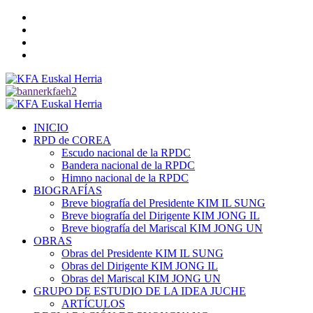
Saltar
Twitter
al
YouTube
contenido
Telegram
Facebook
Menú
primario
INICIO
RPD de COREA
Escudo nacional de la RPDC
Bandera nacional de la RPDC
Himno nacional de la RPDC
BIOGRAFÍAS
Breve biografía del Presidente KIM IL SUNG
Breve biografía del Dirigente KIM JONG IL
Breve biografía del Mariscal KIM JONG UN
OBRAS
Obras del Presidente KIM IL SUNG
Obras del Dirigente KIM JONG IL
Obras del Mariscal KIM JONG UN
GRUPO DE ESTUDIO DE LA IDEA JUCHE
ARTÍCULOS