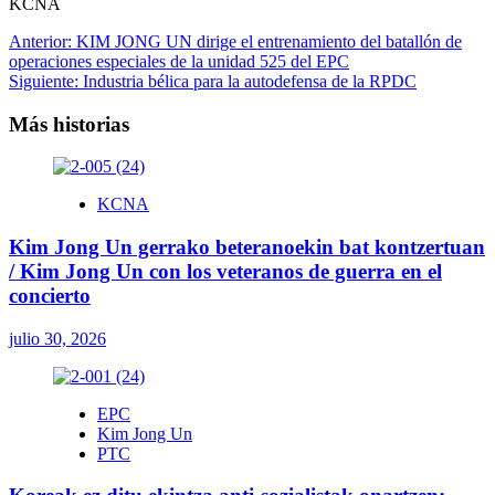
KCNA
Navegación
Anterior:
KIM JONG UN dirige el entrenamiento del batallón de
operaciones especiales de la unidad 525 del EPC
de
Siguiente:
Industria bélica para la autodefensa de la RPDC
entradas
Más historias
KCNA
Kim Jong Un gerrako beteranoekin bat kontzertuan
/ Kim Jong Un con los veteranos de guerra en el
concierto
julio 30, 2026
EPC
Kim Jong Un
PTC