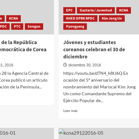
EPC
Gazteria / Juventud
KCNA
he
KCNA
KHED DPRK RPDC
Kim Jong Un
RPDC
PTC
Songun
Pyongyang
a de la República
Jóvenes y estudiantes
emocrática de Corea
coreanos celebran el 30 de
diciembre
31, 2016
diciembre 30, 2016
a 28 la Agencia Central de
https://youtu.be/dTN4_h8tJ6Q En
Corea publicó un artículo
ocasión del 5º aniversario del
ación de la Península...
nombramiento del Mariscal Kim Jong
Un como Comandante Supremo del
Ejército Popular de...
Leer
Leer más
más
ia
sobre
Jóvenes
y
lica