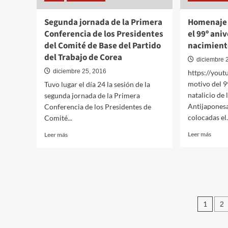
Segunda jornada de la Primera
Homenaje 
Conferencia de los Presidentes
el 99º ani
del Comité de Base del Partido
nacimient
del Trabajo de Corea
diciembre 
diciembre 25, 2016
https://you
motivo del 9
Tuvo lugar el día 24 la sesión de la
natalicio de
segunda jornada de la Primera
Antijaponesa
Conferencia de los Presidentes de
colocadas el.
Comité...
Leer
Leer
Leer más
Leer más
más
más
sobre
sobre
Home
Segunda
a
jornada
Kim
de
Jong
la
Pagi
Suk
Primera
1
2
por
Conferencia
de
el
de