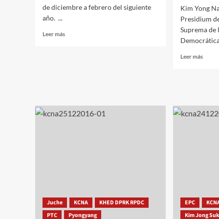
de diciembre a febrero del siguiente
Kim Yong Na
año. ...
Presidium d
Suprema de 
Leer
Leer más
Democrática 
más
sobre
Leer
Leer más
Invierno
más
en
sobre
Corea
Kim
Yong
Nam
envía
sus
condo
a
Putin
por
el
trágic
accid
del
Juche
KCNA
KHED DPRK RPDC
EPC
KCN
Tu-
154
PTC
Pyongyang
Kim Jong Su