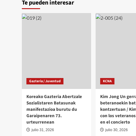
Te pueden interesar
99º
los
entr
aniver
Presidentes
de
del
su
Comité
nacim
de
Base
del
Partido
del
Trabajo
de
Corea
Gazteria / Juventud
KCNA
Koreako Gazteria Abertzale
Kim Jong Un gerr
Sozialistaren Batasunak
beteranoekin bat
manifestazioa burutu du
kontzertuan / Ki
Garaipenaren 73.
con los veteranos
urteurrenean
en el concierto
julio 31, 2026
julio 30, 2026