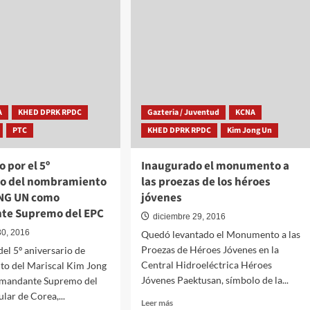
estudiantes
ar
coreanos
rática
celebran
el
30
de
diciembre
A
KHED DPRK RPDC
Gazteria / Juventud
KCNA
PTC
KHED DPRK RPDC
Kim Jong Un
o por el 5º
Inaugurado el monumento a
io del nombramiento
las proezas de los héroes
NG UN como
jóvenes
te Supremo del EPC
diciembre 29, 2016
30, 2016
Quedó levantado el Monumento a las
Proezas de Héroes Jóvenes en la
el 5º aniversario de
Central Hidroeléctrica Héroes
o del Mariscal Kim Jong
Jóvenes Paektusan, símbolo de la...
mandante Supremo del
lar de Corea,...
Leer
Leer más