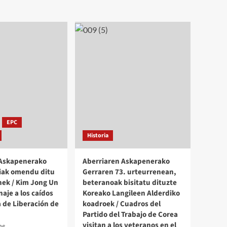
EPC
Historia
 Askapenerako
Aberriaren Askapenerako
iak omendu ditu
Gerraren 73. urteurrenean,
ek / Kim Jong Un
beteranoak bisitatu dituzte
aje a los caídos
Koreako Langileen Alderdiko
a de Liberación de
koadroek / Cuadros del
Partido del Trabajo de Corea
visitan a los veteranos en el