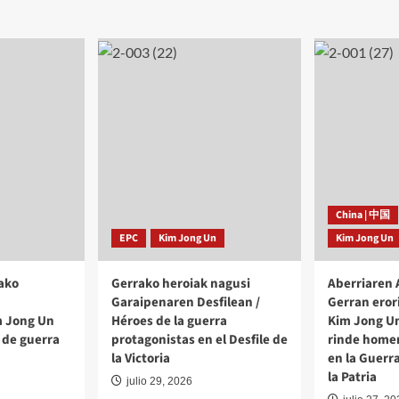
adas
discurso
sario
inaugural
en
la
iento
Primera
Conferencia
de
Presidentes
de
Comité
de
Base
del
China | 中国
Partido
EPC
Kim Jong Un
Kim Jong Un
del
Trabajo
ako
Gerrako heroiak nagusi
de
Aberriaren
Corea
Garaipenaren Desfilean /
Gerran eror
m Jong Un
Héroes de la guerra
Kim Jong Un
 de guerra
protagonistas en el Desfile de
rinde homen
la Victoria
en la Guerr
la Patria
julio 29, 2026