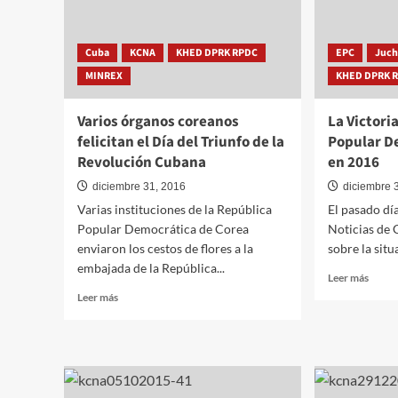
Cuba
KCNA
KHED DPRK RPDC
EPC
Juc
MINREX
KHED DPRK 
Varios órganos coreanos
La Victori
felicitan el Día del Triunfo de la
Popular D
Revolución Cubana
en 2016
diciembre 31, 2016
diciembre 
Varias instituciones de la República
El pasado dí
Popular Democrática de Corea
Noticias de 
enviaron los cestos de flores a la
sobre la situ
embajada de la República...
Leer
Leer más
más
Leer
Leer más
sobre
más
La
sobre
Victor
Varios
de
órganos
la
coreanos
Repúb
felicitan