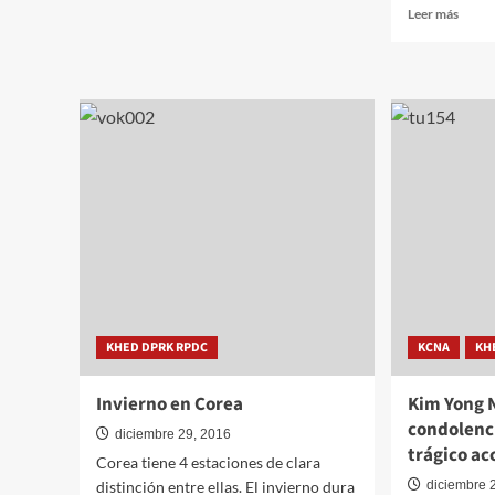
sobre
Leer
Leer más
Especificidad
más
de
sobre
la
Nuev
política
sello
de
por
KIM
el
JONG
5º
UN
Anive
del
nombr
de
KIM
JONG
UN
como
KHED DPRK RPDC
KCNA
Coma
KH
Supr
del
Invierno en Corea
Kim Yong 
EPC
condolenci
diciembre 29, 2016
trágico ac
Corea tiene 4 estaciones de clara
distinción entre ellas. El invierno dura
diciembre 