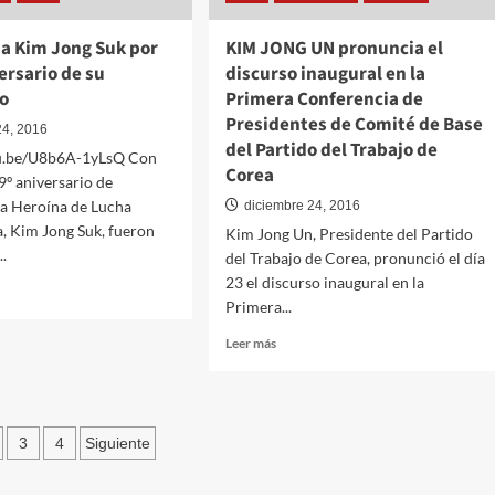
Trabajo
de
a Kim Jong Suk por
KIM JONG UN pronuncia el
Corea
versario de su
discurso inaugural en la
o
Primera Conferencia de
Presidentes de Comité de Base
24, 2016
del Partido del Trabajo de
tu.be/U8b6A-1yLsQ Con
Corea
9º aniversario de
 la Heroína de Lucha
diciembre 24, 2016
, Kim Jong Suk, fueron
Kim Jong Un, Presidente del Partido
..
del Trabajo de Corea, pronunció el día
23 el discurso inaugural en la
Primera...
Leer
Leer más
naje
más
sobre
KIM
JONG
nación
3
4
Siguiente
UN
pronuncia
el