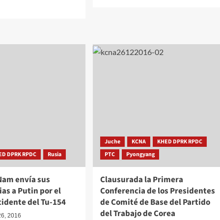
más
sobre
Inaugurado
el
o
monumento
a
las
proezas
de
rsario
los
héroes
amiento
jóvenes
Juche
KCNA
KHED DPRK RPDC
ndante
ED DPRK RPDC
Rusia
PTC
Pyongyang
emo
Nam envía sus
Clausurada la Primera
as a Putin por el
Conferencia de los Presidentes
cidente del Tu-154
de Comité de Base del Partido
del Trabajo de Corea
26, 2016