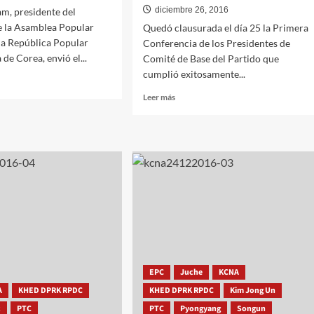
diciembre 26, 2016
m, presidente del
e la Asamblea Popular
Quedó clausurada el día 25 la Primera
la República Popular
Conferencia de los Presidentes de
de Corea, envió el...
Comité de Base del Partido que
cumplió exitosamente...
Leer
Leer más
más
sobre
Clausurada
la
Primera
Conferencia
lencias
de
los
Presidentes
de
Comité
o
de
ente
Base
EPC
Juche
KCNA
del
A
KHED DPRK RPDC
KHED DPRK RPDC
Kim Jong Un
Partido
k
PTC
PTC
del
Pyongyang
Songun