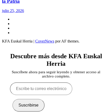
la Patria
julio 25, 2026
Twitter
YouTube
Telegram
Facebook
KFA Euskal Herria
|
CoverNews
por AF themes.
Descubre más desde KFA Euskal
Herria
Suscríbete ahora para seguir leyendo y obtener acceso al
archivo completo.
Escribe
tu
correo
electrónico…
Suscribirse