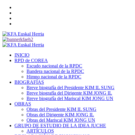
Saltar
Twitter
al
YouTube
contenido
Telegram
Facebook
Menú
primario
INICIO
RPD de COREA
Escudo nacional de la RPDC
Bandera nacional de la RPDC
Himno nacional de la RPDC
BIOGRAFÍAS
Breve biografía del Presidente KIM IL SUNG
Breve biografía del Dirigente KIM JONG IL
Breve biografía del Mariscal KIM JONG UN
OBRAS
Obras del Presidente KIM IL SUNG
Obras del Dirigente KIM JONG IL
Obras del Mariscal KIM JONG UN
GRUPO DE ESTUDIO DE LA IDEA JUCHE
ARTÍCULOS