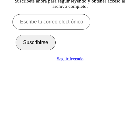
Suscríbete ahora para seguir leyendo y obtener acceso al
archivo completo.
Escribe
tu
correo
electrónico…
Suscribirse
Seguir leyendo