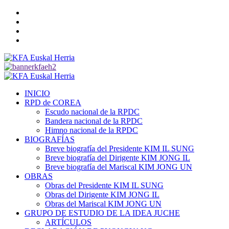
Saltar
Twitter
al
YouTube
contenido
Telegram
Facebook
Menú
primario
INICIO
RPD de COREA
Escudo nacional de la RPDC
Bandera nacional de la RPDC
Himno nacional de la RPDC
BIOGRAFÍAS
Breve biografía del Presidente KIM IL SUNG
Breve biografía del Dirigente KIM JONG IL
Breve biografía del Mariscal KIM JONG UN
OBRAS
Obras del Presidente KIM IL SUNG
Obras del Dirigente KIM JONG IL
Obras del Mariscal KIM JONG UN
GRUPO DE ESTUDIO DE LA IDEA JUCHE
ARTÍCULOS