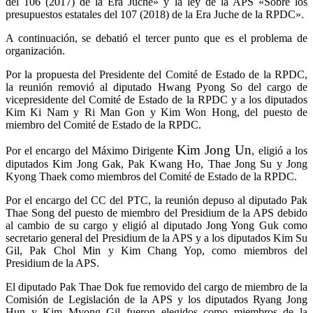
del 106 (2017) de la Era Juche» y la ley de la APS «Sobre los
presupuestos estatales del 107 (2018) de la Era Juche de la RPDC».
A continuación, se debatió el tercer punto que es el problema de
organización.
Por la propuesta del Presidente del Comité de Estado de la RPDC,
la reunión removió al diputado Hwang Pyong So del cargo de
vicepresidente del Comité de Estado de la RPDC y a los diputados
Kim Ki Nam y Ri Man Gon y Kim Won Hong, del puesto de
miembro del Comité de Estado de la RPDC.
Kim Jong Un
Por el encargo del Máximo Dirigente
, eligió a los
diputados Kim Jong Gak, Pak Kwang Ho, Thae Jong Su y Jong
Kyong Thaek como miembros del Comité de Estado de la RPDC.
Por el encargo del CC del PTC, la reunión depuso al diputado Pak
Thae Song del puesto de miembro del Presidium de la APS debido
al cambio de su cargo y eligió al diputado Jong Yong Guk como
secretario general del Presidium de la APS y a los diputados Kim Su
Gil, Pak Chol Min y Kim Chang Yop, como miembros del
Presidium de la APS.
El diputado Pak Thae Dok fue removido del cargo de miembro de la
Comisión de Legislación de la APS y los diputados Ryang Jong
Hun y Kim Myong Gil fueron elegidos como miembros de la