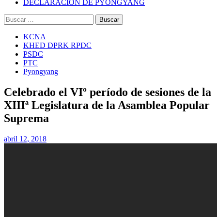
DECLARACIÓN DE PYONGYANG
Buscar:
KCNA
KHED DPRK RPDC
PSDC
PTC
Pyongyang
Celebrado el VIº período de sesiones de la
XIIIª Legislatura de la Asamblea Popular
Suprema
abril 12, 2018