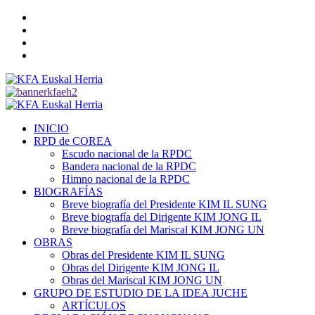
Saltar
Twitter
al
YouTube
contenido
Telegram
Facebook
Menú
primario
INICIO
RPD de COREA
Escudo nacional de la RPDC
Bandera nacional de la RPDC
Himno nacional de la RPDC
BIOGRAFÍAS
Breve biografía del Presidente KIM IL SUNG
Breve biografía del Dirigente KIM JONG IL
Breve biografía del Mariscal KIM JONG UN
OBRAS
Obras del Presidente KIM IL SUNG
Obras del Dirigente KIM JONG IL
Obras del Mariscal KIM JONG UN
GRUPO DE ESTUDIO DE LA IDEA JUCHE
ARTÍCULOS