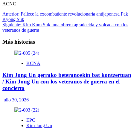
ACNC
Navegación
Anterior:
Fallece la excombatiente revolucionaria antijaponesa Pak
Kyong Suk
de
Siguiente:
Kim Kum Suk, una obrera agradecida y volcada con los
entradas
veteranos de guerra
Más historias
KCNA
Kim Jong Un gerrako beteranoekin bat kontzertuan
/ Kim Jong Un con los veteranos de guerra en el
concierto
julio 30, 2026
EPC
Kim Jong Un