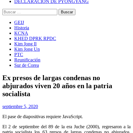
DECLARACIÓN DE PYONGYANG
Buscar:
GEIJ
Historia
KCNA
KHED DPRK RPDC
Kim Jong Il
Kim Jong Un
PTC
Reunificación
Sur de Corea
Ex presos de largas condenas no
abjurados viven 20 años en la patria
socialista
septiembre 5, 2020
El pase de diapositivas requiere JavaScript.
El 2 de septiembre del 89 de la era Juche (2000), regresaron a la
patria socialista los 63 presos de largas condenas no abjurados,