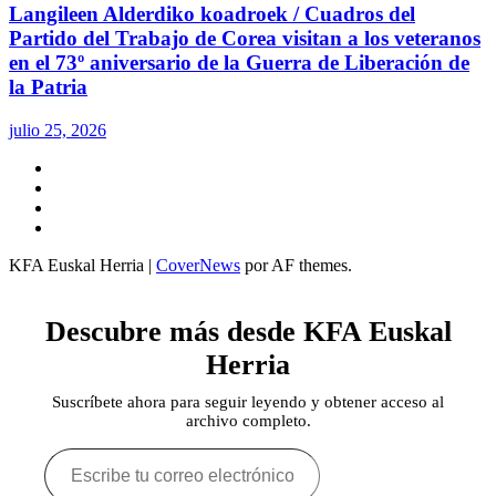
Langileen Alderdiko koadroek / Cuadros del
Partido del Trabajo de Corea visitan a los veteranos
en el 73º aniversario de la Guerra de Liberación de
la Patria
julio 25, 2026
Twitter
YouTube
Telegram
Facebook
KFA Euskal Herria
|
CoverNews
por AF themes.
Descubre más desde KFA Euskal
Herria
Suscríbete ahora para seguir leyendo y obtener acceso al
archivo completo.
Escribe
tu