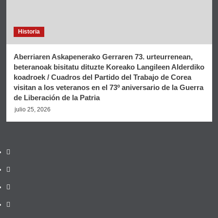
Historia
Aberriaren Askapenerako Gerraren 73. urteurrenean,
beteranoak bisitatu dituzte Koreako Langileen Alderdiko
koadroek / Cuadros del Partido del Trabajo de Corea
visitan a los veteranos en el 73º aniversario de la Guerra
de Liberación de la Patria
julio 25, 2026
Twitter
YouTube
Telegram
Facebook