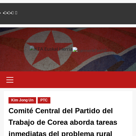
Saltar
Twitter
YouTube
Telegram
Facebook
al
contenido
Menú
primario
Kim Jong Un
PTC
Comité Central del Partido del
Trabajo de Corea aborda tareas
inmediatas del problema rural