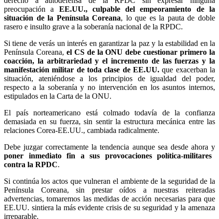
derecho a autodefensa de la RPDC sin expresar ninguna
preocupación a
EE.UU., culpable del empeoramiento de la
situación de la Península Coreana
, lo que es la pauta de doble
rasero e insulto grave a la soberanía nacional de la RPDC.
Si tiene de verás un interés en garantizar la paz y la estabilidad en la
Península Coreana,
el CS de la ONU debe cuestionar primero la
coacción, la arbitrariedad y el incremento de las fuerzas y la
manifestación militar de toda clase de EE.UU.
que exacerban la
situación, ateniéndose a los principios de igualdad del poder,
respecto a la soberanía y no intervención en los asuntos internos,
estipulados en la Carta de la ONU.
El país norteamericano está colmado todavía de la confianza
demasiada en su fuerza, sin sentir la estructura mecánica entre las
relaciones Corea-EE.UU., cambiada radicalmente.
Debe juzgar correctamente la tendencia aunque sea desde ahora y
poner inmediato fin a sus provocaciones política-militares
contra la RPDC
.
Si continúa los actos que vulneran el ambiente de la seguridad de la
Península Coreana, sin prestar oídos a nuestras reiteradas
advertencias, tomaremos las medidas de acción necesarias para que
EE.UU. sintiera la más evidente crisis de su seguridad y la amenaza
irreparable.