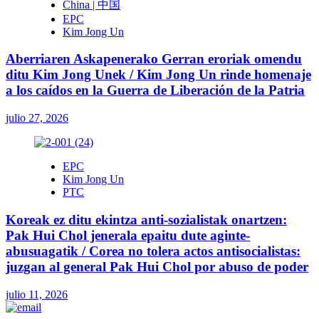
China | 中国
EPC
Kim Jong Un
Aberriaren Askapenerako Gerran eroriak omendu
ditu Kim Jong Unek / Kim Jong Un rinde homenaje
a los caídos en la Guerra de Liberación de la Patria
julio 27, 2026
EPC
Kim Jong Un
PTC
Koreak ez ditu ekintza anti-sozialistak onartzen:
Pak Hui Chol jenerala epaitu dute aginte-
abusuagatik / Corea no tolera actos antisocialistas:
juzgan al general Pak Hui Chol por abuso de poder
julio 11, 2026