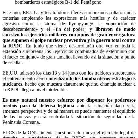
bombarderos estratégicos B-1 del Pentágono
Este año, EE.UU. y los traidores títeres surcoreanos soltaron unas
tonterías empleando las expresiones más hostiles y de carácter
agresivo como la «toma de Pyongyang», la «operación de
descabezamiento» y el «fin del poder» y
libraron de modo
sucesivo los ejercicios militares conjuntos de gran envergadura
que suponen el golpe nuclear preventivo y la guerra total contra
la RPDC
. En junio que viene, desarrollarán otra vez en toda la
extensión surcoreana los «ejercicios combinados de exterminio con
el fuego conjunto» de gran tamaño, llevando así la situación a punto
de estallar.
EE.UU. adiestró los días 13 y 14 junto con los traidores surcoreanos
el entrenamiento aéreo
movilizando los bombarderos estratégicos
nucleares
, hecho que muestra claramente que su chantaje nuclear a
la RPDC llega a nivel intolerable.
Es muy natural nuestro esfuerzo por disponer los poderosos
medios para la defensa legítima
ante la situación dada y la
amenaza perspectiva y de tal manera se puede mantener el equilibrio
de las fuerzas y será controlada la situación de seguridad de la
Península Coreana.
El CS de la ONU intenta cuestionar de nuevo el ejercicio legal de