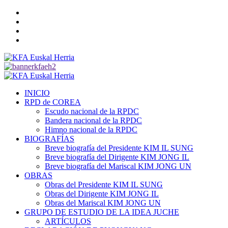
Saltar
Twitter
al
YouTube
contenido
Telegram
Facebook
Menú
primario
INICIO
RPD de COREA
Escudo nacional de la RPDC
Bandera nacional de la RPDC
Himno nacional de la RPDC
BIOGRAFÍAS
Breve biografía del Presidente KIM IL SUNG
Breve biografía del Dirigente KIM JONG IL
Breve biografía del Mariscal KIM JONG UN
OBRAS
Obras del Presidente KIM IL SUNG
Obras del Dirigente KIM JONG IL
Obras del Mariscal KIM JONG UN
GRUPO DE ESTUDIO DE LA IDEA JUCHE
ARTÍCULOS