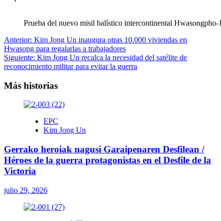
Prueba del nuevo misil balístico intercontinental Hwasongpho-
Navegación
Anterior:
Kim Jong Un inaugura otras 10.000 viviendas en
Hwasong para regalarlas a trabajadores
de
Siguiente:
Kim Jong Un recalca la necesidad del satélite de
entradas
reconocimiento militar para evitar la guerra
Más historias
EPC
Kim Jong Un
Gerrako heroiak nagusi Garaipenaren Desfilean /
Héroes de la guerra protagonistas en el Desfile de la
Victoria
julio 29, 2026