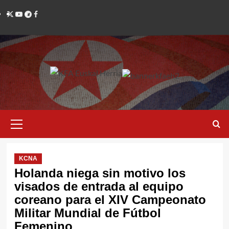
Saltar
Twitter
YouTube
Telegram
Facebook
al
contenido
Menú
primario
KCNA
Holanda niega sin motivo los
visados de entrada al equipo
coreano para el XIV Campeonato
Militar Mundial de Fútbol
Femenino